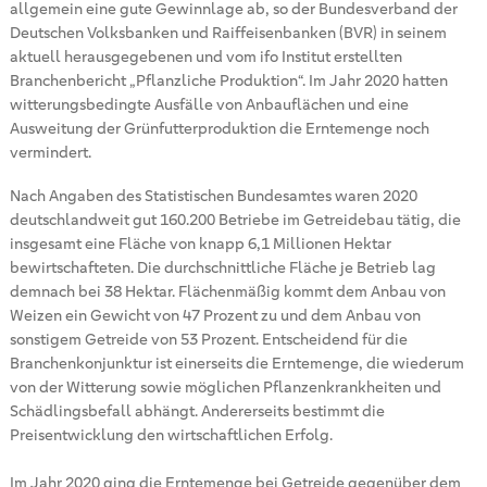
allgemein eine gute Gewinnlage ab, so der Bundesverband der
Deutschen Volksbanken und Raiffeisenbanken (BVR) in seinem
aktuell herausgegebenen und vom ifo Institut erstellten
Branchenbericht „Pflanzliche Produktion“. Im Jahr 2020 hatten
witterungsbedingte Ausfälle von Anbauflächen und eine
Ausweitung der Grünfutterproduktion die Erntemenge noch
vermindert.
Nach Angaben des Statistischen Bundesamtes waren 2020
deutschlandweit gut 160.200 Betriebe im Getreidebau tätig, die
insgesamt eine Fläche von knapp 6,1 Millionen Hektar
bewirtschafteten. Die durchschnittliche Fläche je Betrieb lag
demnach bei 38 Hektar. Flächenmäßig kommt dem Anbau von
Weizen ein Gewicht von 47 Prozent zu und dem Anbau von
sonstigem Getreide von 53 Prozent. Entscheidend für die
Branchenkonjunktur ist einerseits die Erntemenge, die wiederum
von der Witterung sowie möglichen Pflanzenkrankheiten und
Schädlingsbefall abhängt. Andererseits bestimmt die
Preisentwicklung den wirtschaftlichen Erfolg.
Im Jahr 2020 ging die Erntemenge bei Getreide gegenüber dem