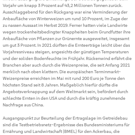
Vorjahr um knapp 3 Prozent auf 43,2 Millionen Tonnen zurück.
Ausschlaggebend für den Rückgang war eine Verminderung der
Anbaufläche von Winterweizen um rund 10 Prozent, im Zuge der
zu nassen Aussaat im Herbst 2019. Ferner hatten viele Landwirte
wegen trockenheitsbedingter Knappheiten beim Grundfutter ihre
Anbaufläche von Pflanzen zur Grünernte ausgeweitet, insgesamt
um gut 3 Prozent. In 2021 dürften die Ernteerträge leicht über das
Vorjahresniveau steigen, angesichts der günstigen Temperaturen
und der soliden Bodenfeuchte im Frühjahr. Rückenwind erfährt die
Branchen aber auch durch die Weizenpreise, die seit Anfang 2021
merklich nach oben klettern. Die europäischen Terminmarkt-
Weizenpreise erreichten im Mai mit rund 200 Euro je Tonne den
höchsten Stand seit 8 Jahren. Maßgeblich hierfür dürfte die
Angebotsverknappung auf dem Weltmarkt sein, befördert durch
schlechte Ernten in den USA und durch die kräftig zunehmende
Nachfrage aus China.
Ausgangspunkt zur Beurteilung der Ertragslage im Getreidebau
sind die Testbetriebsnetz-Ergebnisse des Bundesministeriums für
Ernährung und Landwirtschaft (BMEL) für den Ackerbau, die