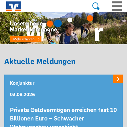
Unsere neue
Markenkampagne
Aktuelle Meldungen
Konjunktur
03.08.2026
Private Geldvermögen erreichen fast 10
Billionen Euro – Schwacher