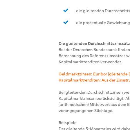
die gleitenden Durchschnitt
die prozentuale Gewichtung d
Die gleitenden Durchschnittszinssä
Bei der Deutschen Bundesbank finden 
Berechnung des Referenzzinssatzes w
Kapitalmarktrenditen verwendet.
Geldmarktzinsen: Euribor (gleitende 
Kapitalmarktrenditen: Aus der Zinsst
Bei gleitenden Durchschnittzinsen we
Kapitalmarktzinsen berücksichtigt: A
(arithmetischen) Mittelwert aus dem 
vorangegangenen Stichtage.
Beispiele
Der gleitende 3-Monatszins wird dabei