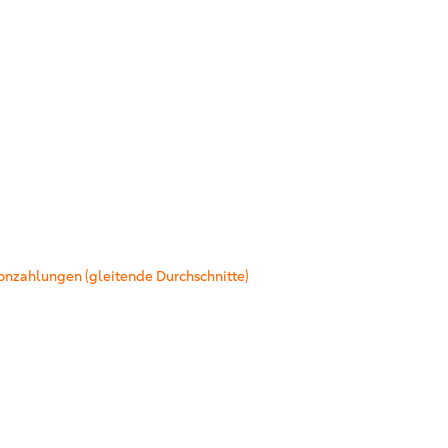
ponzahlungen (gleitende Durchschnitte)