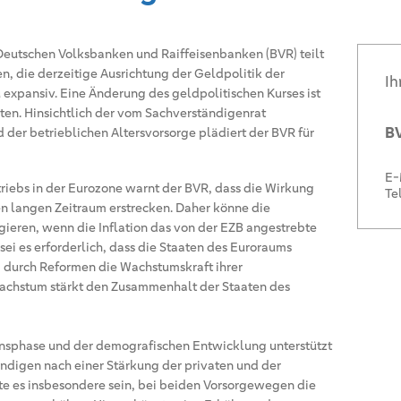
eutschen Volksbanken und Raiffeisenbanken (BVR) teilt
n, die derzeitige Ausrichtung der Geldpolitik der
Ih
 expansiv. Eine Änderung des geldpolitischen Kurses ist
ten. Hinsichtlich der vom Sachverständigenrat
BV
 der betrieblichen Altersvorsorge plädiert der BVR für
E-
riebs in der Eurozone warnt der BVR, dass die Wirkung
Te
en langen Zeitraum erstrecken. Daher könne die
agieren, wenn die Inflation das von der EZB angestrebte
 sei es erforderlich, dass die Staaten des Euroraums
durch Reformen die Wachstumskraft ihrer
Wachstum stärkt den Zusammenhalt der Staaten des
insphase und der demografischen Entwicklung unterstützt
ndigen nach einer Stärkung der privaten und der
llte es insbesondere sein, bei beiden Vorsorgewegen die