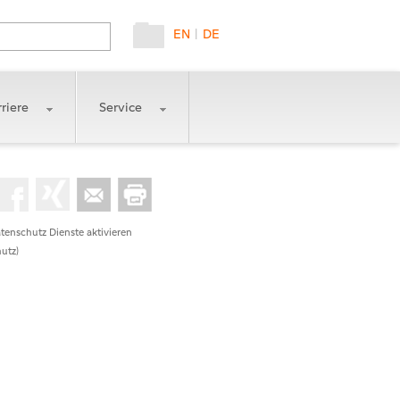
EN
|
DE
riere
Service
tenschutz Dienste aktivieren
utz)