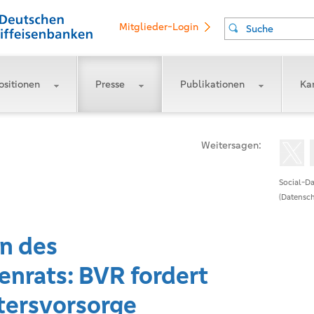
Mitglieder-Login
Suche
ositionen
Presse
Publikationen
Kar
Weitersagen:
Social-Da
(Datensch
n des
enrats: BVR fordert
tersvorsorge