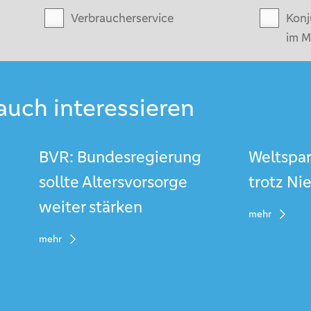
Verbraucherservice
Konj
im M
auch interessieren
BVR: Bundesregierung
Weltspar
sollte Altersvorsorge
trotz Ni
weiter stärken
mehr
mehr