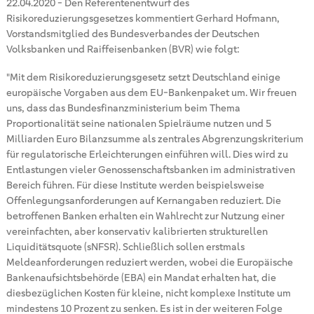
22.04.2020
-
Den Referentenentwurf des
Risikoreduzierungsgesetzes kommentiert Gerhard Hofmann,
Vorstandsmitglied des Bundesverbandes der Deutschen
Volksbanken und Raiffeisenbanken (BVR) wie folgt:
"Mit dem Risikoreduzierungsgesetz setzt Deutschland einige
europäische Vorgaben aus dem EU-Bankenpaket um. Wir freuen
uns, dass das Bundesfinanzministerium beim Thema
Proportionalität seine nationalen Spielräume nutzen und 5
Milliarden Euro Bilanzsumme als zentrales Abgrenzungskriterium
für regulatorische Erleichterungen einführen will. Dies wird zu
Entlastungen vieler Genossenschaftsbanken im administrativen
Bereich führen. Für diese Institute werden beispielsweise
Offenlegungsanforderungen auf Kernangaben reduziert. Die
betroffenen Banken erhalten ein Wahlrecht zur Nutzung einer
vereinfachten, aber konservativ kalibrierten strukturellen
Liquiditätsquote (sNFSR). Schließlich sollen erstmals
Meldeanforderungen reduziert werden, wobei die Europäische
Bankenaufsichtsbehörde (EBA) ein Mandat erhalten hat, die
diesbezüglichen Kosten für kleine, nicht komplexe Institute um
mindestens 10 Prozent zu senken. Es ist in der weiteren Folge