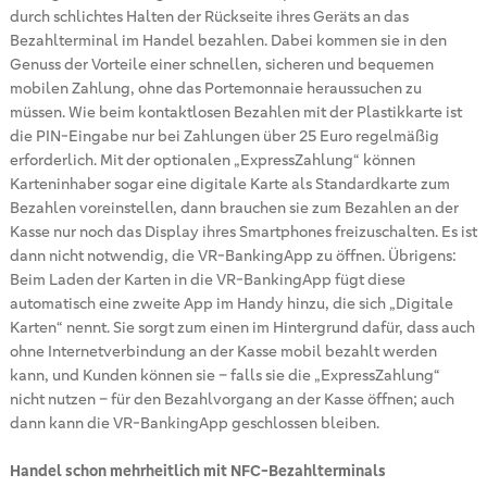
durch schlichtes Halten der Rückseite ihres Geräts an das
Bezahlterminal im Handel bezahlen. Dabei kommen sie in den
Genuss der Vorteile einer schnellen, sicheren und bequemen
mobilen Zahlung, ohne das Portemonnaie heraussuchen zu
müssen. Wie beim kontaktlosen Bezahlen mit der Plastikkarte ist
die PIN-Eingabe nur bei Zahlungen über 25 Euro regelmäßig
erforderlich. Mit der optionalen „ExpressZahlung“ können
Karteninhaber sogar eine digitale Karte als Standardkarte zum
Bezahlen voreinstellen, dann brauchen sie zum Bezahlen an der
Kasse nur noch das Display ihres Smartphones freizuschalten. Es ist
dann nicht notwendig, die VR-BankingApp zu öffnen. Übrigens:
Beim Laden der Karten in die VR-BankingApp fügt diese
automatisch eine zweite App im Handy hinzu, die sich „Digitale
Karten“ nennt. Sie sorgt zum einen im Hintergrund dafür, dass auch
ohne Internetverbindung an der Kasse mobil bezahlt werden
kann, und Kunden können sie – falls sie die „ExpressZahlung“
nicht nutzen – für den Bezahlvorgang an der Kasse öffnen; auch
dann kann die VR-BankingApp geschlossen bleiben.
Handel schon mehrheitlich mit NFC-Bezahlterminals