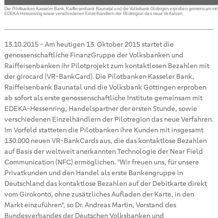
Die Pilotbanken Kasseler Bank, Raiffeisenbank Baunatal und die Volksbank Göttingen erproben gemeinsam mit
EDEKA-Hessenring sowie verschiedenen Einzelhändlern der Pilotregion das neue Verfahren.
13.10.2015
-
Am heutigen 13. Oktober 2015 startet die
genossenschaftliche FinanzGruppe der Volksbanken und
Raiffeisenbanken ihr Pilotprojekt zum kontaktlosen Bezahlen mit
der girocard (VR-BankCard). Die Pilotbanken Kasseler Bank,
Raiffeisenbank Baunatal und die Volksbank Göttingen erproben
ab sofort als erste genossenschaftliche Institute gemeinsam mit
EDEKA-Hessenring, Handelspartner der ersten Stunde, sowie
verschiedenen Einzelhändlern der Pilotregion das neue Verfahren.
Im Vorfeld statteten die Pilotbanken ihre Kunden mit insgesamt
130.000 neuen VR-BankCards aus, die das kontaktlose Bezahlen
auf Basis der weltweit anerkannten Technologie der Near Field
Communication (NFC) ermöglichen. "Wir freuen uns, für unsere
Privatkunden und den Handel als erste Bankengruppe in
Deutschland das kontaktlose Bezahlen auf der Debitkarte direkt
vom Girokonto, ohne zusätzliches Aufladen der Karte, in den
Markt einzuführen", so Dr. Andreas Martin, Vorstand des
Bundesverbandes der Deutschen Volksbanken und