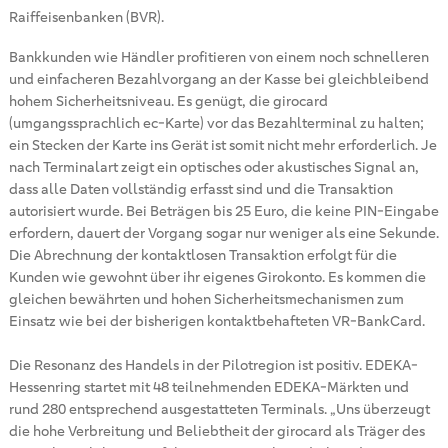
Raiffeisenbanken (BVR).
Bankkunden wie Händler profitieren von einem noch schnelleren
und einfacheren Bezahlvorgang an der Kasse bei gleichbleibend
hohem Sicherheitsniveau. Es genügt, die girocard
(umgangssprachlich ec-Karte) vor das Bezahlterminal zu halten;
ein Stecken der Karte ins Gerät ist somit nicht mehr erforderlich. Je
nach Terminalart zeigt ein optisches oder akustisches Signal an,
dass alle Daten vollständig erfasst sind und die Transaktion
autorisiert wurde. Bei Beträgen bis 25 Euro, die keine PIN-Eingabe
erfordern, dauert der Vorgang sogar nur weniger als eine Sekunde.
Die Abrechnung der kontaktlosen Transaktion erfolgt für die
Kunden wie gewohnt über ihr eigenes Girokonto. Es kommen die
gleichen bewährten und hohen Sicherheitsmechanismen zum
Einsatz wie bei der bisherigen kontaktbehafteten VR-BankCard.
Die Resonanz des Handels in der Pilotregion ist positiv. EDEKA-
Hessenring startet mit 48 teilnehmenden EDEKA-Märkten und
rund 280 entsprechend ausgestatteten Terminals. „Uns überzeugt
die hohe Verbreitung und Beliebtheit der girocard als Träger des