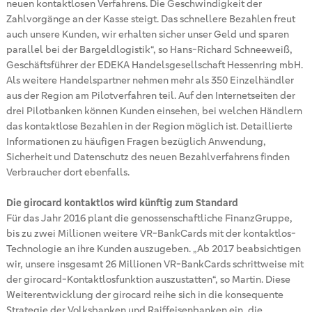
neuen kontaktlosen Verfahrens. Die Geschwindigkeit der
Zahlvorgänge an der Kasse steigt. Das schnellere Bezahlen freut
auch unsere Kunden, wir erhalten sicher unser Geld und sparen
parallel bei der Bargeldlogistik“, so Hans-Richard Schneeweiß,
Geschäftsführer der EDEKA Handelsgesellschaft Hessenring mbH.
Als weitere Handelspartner nehmen mehr als 350 Einzelhändler
aus der Region am Pilotverfahren teil. Auf den Internetseiten der
drei Pilotbanken können Kunden einsehen, bei welchen Händlern
das kontaktlose Bezahlen in der Region möglich ist. Detaillierte
Informationen zu häufigen Fragen bezüglich Anwendung,
Sicherheit und Datenschutz des neuen Bezahlverfahrens finden
Verbraucher dort ebenfalls.
Die girocard kontaktlos wird künftig zum Standard
Für das Jahr 2016 plant die genossenschaftliche FinanzGruppe,
bis zu zwei Millionen weitere VR-BankCards mit der kontaktlos-
Technologie an ihre Kunden auszugeben. „Ab 2017 beabsichtigen
wir, unsere insgesamt 26 Millionen VR-BankCards schrittweise mit
der girocard-Kontaktlosfunktion auszustatten“, so Martin. Diese
Weiterentwicklung der girocard reihe sich in die konsequente
Strategie der Volksbanken und Raiffeisenbanken ein, die