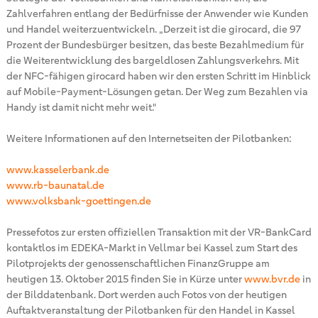
Zahlverfahren entlang der Bedürfnisse der Anwender wie Kunden
und Handel weiterzuentwickeln. „Derzeit ist die girocard, die 97
Prozent der Bundesbürger besitzen, das beste Bezahlmedium für
die Weiterentwicklung des bargeldlosen Zahlungsverkehrs. Mit
der NFC-fähigen girocard haben wir den ersten Schritt im Hinblick
auf Mobile-Payment-Lösungen getan. Der Weg zum Bezahlen via
Handy ist damit nicht mehr weit."
Weitere Informationen auf den Internetseiten der Pilotbanken:
www.kasselerbank.de
www.rb-baunatal.de
www.volksbank-goettingen.de
Pressefotos zur ersten offiziellen Transaktion mit der VR-BankCard
kontaktlos im EDEKA-Markt in Vellmar bei Kassel zum Start des
Pilotprojekts der genossenschaftlichen FinanzGruppe am
heutigen 13. Oktober 2015 finden Sie in Kürze unter
www.bvr.de
in
der Bilddatenbank. Dort werden auch Fotos von der heutigen
Auftaktveranstaltung der Pilotbanken für den Handel in Kassel