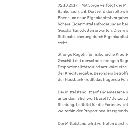
02.10.2017
-
Mit Sorge verfolgt der M
Bankenaufsicht. Dort wird derzeit zw
Ebene um neue Eigenkapitalvorgaben 
höhere Eigenmittelanforderungen bei 
Geschäftsmodellen erwarten. Dies wi
Risikoabsicherung durch Eigenkapital
steht.
Strenge Regeln für risikoreiche Kredit
Geschäft mit denselben strengen Regu
Proportionalitätsgrundsatz wäre eine
der Kreditvergabe. Besonders betroff
der Hausbankkredit das tragende Fun
Der Mittelstand ist auf angemessene 
unter dem Stichwort Basel IV derzeit 
Richtung. Leitbild für die Fortentwi
weiterhin der Proportionalitätsgrunds
Der Mittelstand wird vertreten durch 