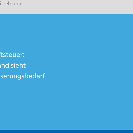
ittelpunkt
tsteuer:
and sieht
serungsbedarf