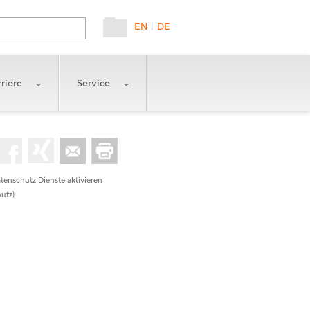
EN
|
DE
riere
Service
tenschutz Dienste aktivieren
utz)