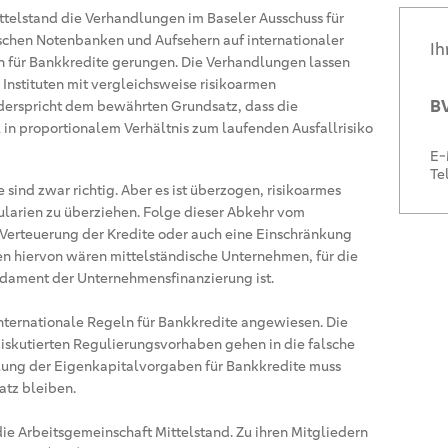
ittelstand die Verhandlungen im Baseler Ausschuss für
ischen Notenbanken und Aufsehern auf internationaler
Ih
für Bankkredite gerungen. Die Verhandlungen lassen
Instituten mit vergleichsweise risikoarmen
BV
derspricht dem bewährten Grundsatz, dass die
 in proportionalem Verhältnis zum laufenden Ausfallrisiko
E-
Te
e sind zwar richtig. Aber es ist überzogen, risikoarmes
larien zu überziehen. Folge dieser Abkehr vom
 Verteuerung der Kredite oder auch eine Einschränkung
en hiervon wären mittelständische Unternehmen, für die
dament der Unternehmensfinanzierung ist.
internationale Regeln für Bankkredite angewiesen. Die
diskutierten Regulierungsvorhaben gehen in die falsche
cklung der Eigenkapitalvorgaben für Bankkredite muss
atz bleiben.
die Arbeitsgemeinschaft Mittelstand. Zu ihren Mitgliedern