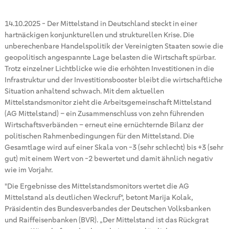
14.10.2025
-
Der Mittelstand in Deutschland steckt in einer
hartnäckigen konjunkturellen und strukturellen Krise. Die
unberechenbare Handelspolitik der Vereinigten Staaten sowie die
geopolitisch angespannte Lage belasten die Wirtschaft spürbar.
Trotz einzelner Lichtblicke wie die erhöhten Investitionen in die
Infrastruktur und der Investitionsbooster bleibt die wirtschaftliche
Situation anhaltend schwach. Mit dem aktuellen
Mittelstandsmonitor zieht die Arbeitsgemeinschaft Mittelstand
(AG Mittelstand) – ein Zusammenschluss von zehn führenden
Wirtschaftsverbänden – erneut eine ernüchternde Bilanz der
politischen Rahmenbedingungen für den Mittelstand. Die
Gesamtlage wird auf einer Skala von -3 (sehr schlecht) bis +3 (sehr
gut) mit einem Wert von -2 bewertet und damit ähnlich negativ
wie im Vorjahr.
"Die Ergebnisse des Mittelstandsmonitors wertet die AG
Mittelstand als deutlichen Weckruf", betont Marija Kolak,
Präsidentin des Bundesverbandes der Deutschen Volksbanken
und Raiffeisenbanken (BVR). „Der Mittelstand ist das Rückgrat