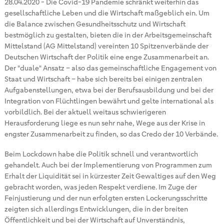
28.04.2020
-
Die Covid-19 Pandemie schränkt weiterhin das
gesellschaftliche Leben und die Wirtschaft maßgeblich ein. Um
die Balance zwischen Gesundheitsschutz und Wirtschaft
bestmöglich zu gestalten, bieten die in der Arbeitsgemeinschaft
Mittelstand (AG Mittelstand) vereinten 10 Spitzenverbände der
Deutschen Wirtschaft der Politik eine enge Zusammenarbeit an.
Der "duale" Ansatz – also das gemeinschaftliche Engagement von
Staat und Wirtschaft – habe sich bereits bei einigen zentralen
Aufgabenstellungen, etwa bei der Berufsausbildung und bei der
Integration von Flüchtlingen bewährt und gelte international als
vorbildlich. Bei der aktuell weitaus schwierigeren
Herausforderung liege es nun sehr nahe, Wege aus der Krise in
engster Zusammenarbeit zu finden, so das Credo der 10 Verbände.
Beim Lockdown habe die Politik schnell und verantwortlich
gehandelt. Auch bei der Implementierung von Programmen zum
Erhalt der Liquidität sei in kürzester Zeit Gewaltiges auf den Weg
gebracht worden, was jeden Respekt verdiene. Im Zuge der
Feinjustierung und der nun erfolgten ersten Lockerungsschritte
zeigten sich allerdings Entwicklungen, die in der breiten
Öffentlichkeit und bei der Wirtschaft auf Unverständnis,