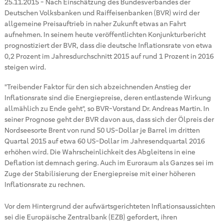
25.11.2015
-
Nach Einschätzung des Bundesverbandes der
Deutschen Volksbanken und Raiffeisenbanken (BVR) wird der
allgemeine Preisauftrieb in naher Zukunft etwas an Fahrt
aufnehmen. In seinem heute veröffentlichten Konjunkturbericht
prognostiziert der BVR, dass die deutsche Inflationsrate von etwa
0,2 Prozent im Jahresdurchschnitt 2015 auf rund 1 Prozent in 2016
steigen wird.
"Treibender Faktor für den sich abzeichnenden Anstieg der
Inflationsrate sind die Energiepreise, deren entlastende Wirkung
allmählich zu Ende geht", so BVR-Vorstand Dr. Andreas Martin. In
seiner Prognose geht der BVR davon aus, dass sich der Ölpreis der
Nordseesorte Brent von rund 50 US-Dollar je Barrel im dritten
Quartal 2015 auf etwa 60 US-Dollar im Jahresendquartal 2016
erhöhen wird. Die Wahrscheinlichkeit des Abgleitens in eine
Deflation ist demnach gering. Auch im Euroraum als Ganzes sei im
Zuge der Stabilisierung der Energiepreise mit einer höheren
Inflationsrate zu rechnen.
Vor dem Hintergrund der aufwärtsgerichteten Inflationsaussichten
sei die Europäische Zentralbank (EZB) gefordert, ihren