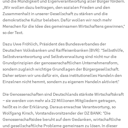
und die Mündigkeit und Eigenverantwortung aller Bürger fördern.
„Wir wollen dazu beitragen, den sozialen Frieden und den
Zusammenhalt in unserer Gesellschaft zu stärken und die
demokratische Kultur beleben. Dafür wollen wir noch mehr
Menschen für die Idee des gemeinsamen Wirtschaftens gewinnen,“
so der Text.
Dazu Uwe Fröhlich, Präsident des Bundesverbandes der
Deutschen Volksbanken und Raiffeisenbanken (BVR): "Selbsthilfe,
Selbstverantwortung und Selbstverwaltung sind nicht nur die
Grundprinzipien der genossenschaftlichen Unternehmensform,
sondern zugleich wichtige Grundlagen der Bürgergesellschaft.
Daher setzen wir uns dafür ein, dass institutionelles Handeln den
Einzelnen nicht hemmt, sondern zu eigenem Handeln aktiviert.“
Die Genossenschaften sind Deutschlands stärkste Wirtschaftskraft
– sie werden von mehr als 22 Millionen Mitgliedern getragen,
heißt es in der Erklärung. Daraus erwachse Verantwortung, so
Wolfgang Kirsch, Vorstandsvorsitzender der DZ BANK: "Die
Genossenschaftsidee beruht auf dem Gedanken, wirtschaftliche
und gesellschaftliche Probleme gemeinsam zu lösen. In dieser