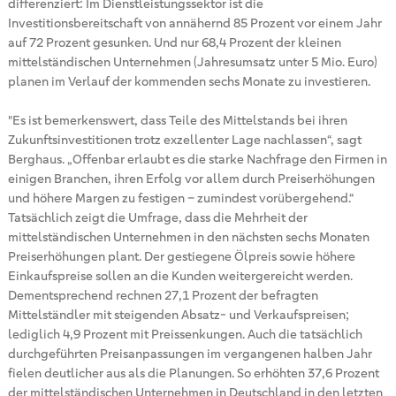
differenziert: Im Dienstleistungssektor ist die
Investitionsbereitschaft von annähernd 85 Prozent vor einem Jahr
auf 72 Prozent gesunken. Und nur 68,4 Prozent der kleinen
mittelständischen Unternehmen (Jahresumsatz unter 5 Mio. Euro)
planen im Verlauf der kommenden sechs Monate zu investieren.
"Es ist bemerkenswert, dass Teile des Mittelstands bei ihren
Zukunftsinvestitionen trotz exzellenter Lage nachlassen“, sagt
Berghaus. „Offenbar erlaubt es die starke Nachfrage den Firmen in
einigen Branchen, ihren Erfolg vor allem durch Preiserhöhungen
und höhere Margen zu festigen – zumindest vorübergehend.“
Tatsächlich zeigt die Umfrage, dass die Mehrheit der
mittelständischen Unternehmen in den nächsten sechs Monaten
Preiserhöhungen plant. Der gestiegene Ölpreis sowie höhere
Einkaufspreise sollen an die Kunden weitergereicht werden.
Dementsprechend rechnen 27,1 Prozent der befragten
Mittelständler mit steigenden Absatz- und Verkaufspreisen;
lediglich 4,9 Prozent mit Preissenkungen. Auch die tatsächlich
durchgeführten Preisanpassungen im vergangenen halben Jahr
fielen deutlicher aus als die Planungen. So erhöhten 37,6 Prozent
der mittelständischen Unternehmen in Deutschland in den letzten