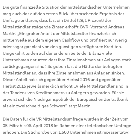
Die gute finanzielle Situation der mittelständischen Unternehmen
mag auch das auf den ersten Blick überraschende Ergebnis der
Umfrage erklären, dass fast ein Drittel (29,1 Prozent) der
Mittelständler steigende Zinsen erhofft. BVR-Vorstand Andreas
Martin: „Ein großer Anteil der Mittelständler finanziert sich
mittlerweile aus dem eigenen Cashflow und profitiert nur wenig
oder sogar gar nicht von den günstigen verfügbaren Krediten.
Umgekehrt leiden auf der anderen Seite der Bilanz viele
Unternehmen darunter, dass ihre Zinseinnahmen aus Anlagen stark
zurückgegangen sind.“ So geben fast die Hälfte der befragten
Mittelständler an, dass ihre Zinseinnahmen aus Anlagen sinken.
Dieser Anteil hat sich gegenüber Herbst 2016 und gegenüber
Herbst 2015 jeweils merklich erhöht. „Viele Mittelständler sind in
der Tendenz von Kreditnehmern zu Anlegern geworden. Für sie
erweist sich die Niedrigzinspolitik der Europäischen Zentralbank
als ein zweischneidiges Schwert“, sagt Martin.
Die Daten für die VR Mittelstandsumfrage wurden in der Zeit vom
05. März bis 06. April 2018 im Rahmen einer telefonischen Umfrage
erhoben. Die Stichprobe von 1.500 Unternehmen ist repräsentativ;