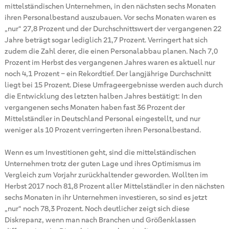
mittelständischen Unternehmen, in den nächsten sechs Monaten
ihren Personalbestand auszubauen. Vor sechs Monaten waren es
„nur“ 27,8 Prozent und der Durchschnittswert der vergangenen 22
Jahre beträgt sogar lediglich 21,7 Prozent. Verringert hat sich
zudem die Zahl derer, die einen Personalabbau planen. Nach 7,0
Prozent im Herbst des vergangenen Jahres waren es aktuell nur
noch 4,1 Prozent – ein Rekordtief. Der langjährige Durchschnitt
liegt bei 15 Prozent. Diese Umfrageergebnisse werden auch durch
die Entwicklung des letzten halben Jahres bestätigt: In den
vergangenen sechs Monaten haben fast 36 Prozent der
Mittelständler in Deutschland Personal eingestellt, und nur
weniger als 10 Prozent verringerten ihren Personalbestand.
Wenn es um Investitionen geht, sind die mittelständischen
Unternehmen trotz der guten Lage und ihres Optimismus im
Vergleich zum Vorjahr zurückhaltender geworden. Wollten im
Herbst 2017 noch 81,8 Prozent aller Mittelständler in den nächsten
sechs Monaten in ihr Unternehmen investieren, so sind es jetzt
„nur“ noch 78,3 Prozent. Noch deutlicher zeigt sich diese
Diskrepanz, wenn man nach Branchen und Größenklassen