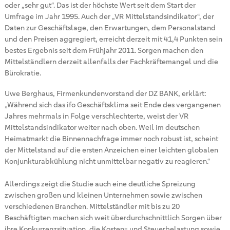
oder „sehr gut“. Das ist der höchste Wert seit dem Start der
Umfrage im Jahr 1995. Auch der „VR Mittelstandsindikator“, der
Daten zur Geschäftslage, den Erwartungen, dem Personalstand
und den Preisen aggregiert, erreicht derzeit mit 41,4 Punkten sein
bestes Ergebnis seit dem Frühjahr 2011. Sorgen machen den
Mittelständlern derzeit allenfalls der Fachkräftemangel und die
Bürokratie.
Uwe Berghaus, Firmenkundenvorstand der DZ BANK, erklärt:
„Während sich das ifo Geschäftsklima seit Ende des vergangenen
Jahres mehrmals in Folge verschlechterte, weist der VR
Mittelstandsindikator weiter nach oben. Weil im deutschen
Heimatmarkt die Binnennachfrage immer noch robust ist, scheint
der Mittelstand auf die ersten Anzeichen einer leichten globalen
Konjunkturabkühlung nicht unmittelbar negativ zu reagieren.“
Allerdings zeigt die Studie auch eine deutliche Spreizung
zwischen großen und kleinen Unternehmen sowie zwischen
verschiedenen Branchen. Mittelständler mit bis zu 20
Beschäftigten machen sich weit überdurchschnittlich Sorgen über
ihre Konkurrenzsituation, die Kosten- und Steuerbelastung sowie