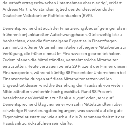
dauerhaft ertragsschwachen Unternehmen eher niedrig“, erklärt
Andreas Martin, Vorstandsmitglied des Bundesverbands der
Deutschen Volksbanken Raiffeisenbanken (BVR).
Dementsprechend ist auch der Finanzierungsbedarf geringer als in
früheren konjunkturellen Aufschwungphasen. Gleichzeitig ist zu
beobachten, dass die firmeneigene Expertise in Finanzfragen
zunimmt. Größeren Unternehmen stehen oft eigene Mitarbeiter zur
Verfügung, die früher einmal im Finanzwesen gearbeitet haben.
Zudem planen die Mittelständler, vermehrt solche Mitarbeiter
einzustellen. Heute vertrauen bereits 29 Prozent der Firmen diesen
Finanzexperten, während künftig 38 Prozent der Unternehmen bei
Finanzentscheidungen auf diese Mitarbeiter setzen wollen.
Ungeachtet dessen wird die Beziehung der Hausbank von vielen
Mittelständlern weiterhin hoch geschätzt: Rund 98 Prozent
bezeichnen das Verhältnis zur Bank als „gut“ oder „sehr gut“.
Dementsprechend klagt nur einer von zehn Mittelständlern über
schwierige Finanzierungsbedingungen, was sowohl auf die gute
Eigenmittelausstattung wie auch auf die Zusammenarbeit mit der
Hausbank zurückzuführen sein dürfte.