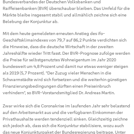
Bundesverbandes der Deutschen Volksbanken und
Raiffeisenbanken (BVR) überschaubar bleiben. Das Umfeld für die
Märkte bleibe insgesamt stabil und allmählich zeichne sich eine
Belebung der Konjunktur ab.
Mit dem heute gemeldeten erneuten Anstieg des ifo-
Geschäftsklimaindexes von 79,7 auf 86,2 Punkte verdichten sich
die Hinweise, dass die deutsche Wirtschaft in der zweiten
Jahreshälfte wieder Tritt fasst. Der BVR-Prognose zufolge werden
die Preise für selbstgenutztes Wohneigentum im Jahr 2020
bundesweit um 4,8 Prozent und damit nur etwas weniger steigen
als 2019 (5,7 Prozent). "Der Zuzug vieler Menschen in die
Schwarmstädte wird sich fortsetzen und die weiterhin günstigen
Finanzierungsbedingungen dürften einen Preiseinbruch
verhindern", so BVR-Vorstandsmitglied Dr. Andreas Martin.
Zwar wirke sich die Coronakrise im laufenden Jahr sehr belastend
auf den Arbeitsmarkt aus und die verfügbaren Einkommen der
Privathaushalte werden tendenziell sinken. Gleichzeitig zeichne
sich jedoch ab, dass sich die Konjunktur stabilisiere, wozu auch
das neue Konjunkturpaket der Bundesregierung beitrage. Unter