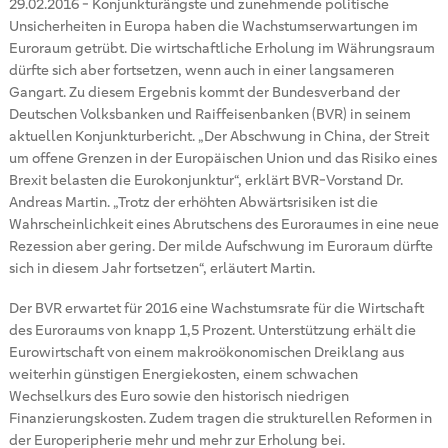
29.02.2016
-
Konjunkturängste und zunehmende politische
Unsicherheiten in Europa haben die Wachstumserwartungen im
Euroraum getrübt. Die wirtschaftliche Erholung im Währungsraum
dürfte sich aber fortsetzen, wenn auch in einer langsameren
Gangart. Zu diesem Ergebnis kommt der Bundesverband der
Deutschen Volksbanken und Raiffeisenbanken (BVR) in seinem
aktuellen Konjunkturbericht. „Der Abschwung in China, der Streit
um offene Grenzen in der Europäischen Union und das Risiko eines
Brexit belasten die Eurokonjunktur“, erklärt BVR-Vorstand Dr.
Andreas Martin. „Trotz der erhöhten Abwärtsrisiken ist die
Wahrscheinlichkeit eines Abrutschens des Euroraumes in eine neue
Rezession aber gering. Der milde Aufschwung im Euroraum dürfte
sich in diesem Jahr fortsetzen“, erläutert Martin.
Der BVR erwartet für 2016 eine Wachstumsrate für die Wirtschaft
des Euroraums von knapp 1,5 Prozent. Unterstützung erhält die
Eurowirtschaft von einem makroökonomischen Dreiklang aus
weiterhin günstigen Energiekosten, einem schwachen
Wechselkurs des Euro sowie den historisch niedrigen
Finanzierungskosten. Zudem tragen die strukturellen Reformen in
der Europeripherie mehr und mehr zur Erholung bei.