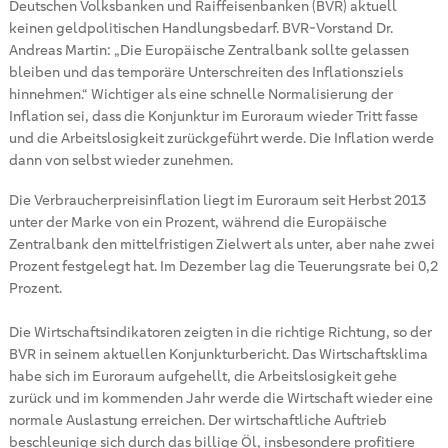
Deutschen Volksbanken und Raiffeisenbanken (BVR) aktuell
keinen geldpolitischen Handlungsbedarf. BVR-Vorstand Dr.
Andreas Martin: „Die Europäische Zentralbank sollte gelassen
bleiben und das temporäre Unterschreiten des Inflationsziels
hinnehmen.“ Wichtiger als eine schnelle Normalisierung der
Inflation sei, dass die Konjunktur im Euroraum wieder Tritt fasse
und die Arbeitslosigkeit zurückgeführt werde. Die Inflation werde
dann von selbst wieder zunehmen.
Die Verbraucherpreisinflation liegt im Euroraum seit Herbst 2013
unter der Marke von ein Prozent, während die Europäische
Zentralbank den mittelfristigen Zielwert als unter, aber nahe zwei
Prozent festgelegt hat. Im Dezember lag die Teuerungsrate bei 0,2
Prozent.
Die Wirtschaftsindikatoren zeigten in die richtige Richtung, so der
BVR in seinem aktuellen Konjunkturbericht. Das Wirtschaftsklima
habe sich im Euroraum aufgehellt, die Arbeitslosigkeit gehe
zurück und im kommenden Jahr werde die Wirtschaft wieder eine
normale Auslastung erreichen. Der wirtschaftliche Auftrieb
beschleunige sich durch das billige Öl, insbesondere profitiere