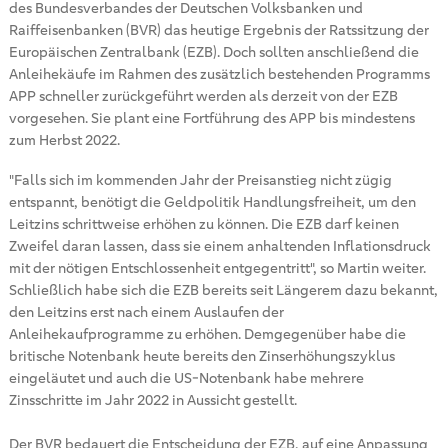
des Bundesverbandes der Deutschen Volksbanken und
Raiffeisenbanken (BVR) das heutige Ergebnis der Ratssitzung der
Europäischen Zentralbank (EZB). Doch sollten anschließend die
Anleihekäufe im Rahmen des zusätzlich bestehenden Programms
APP schneller zurückgeführt werden als derzeit von der EZB
vorgesehen. Sie plant eine Fortführung des APP bis mindestens
zum Herbst 2022.
"Falls sich im kommenden Jahr der Preisanstieg nicht zügig
entspannt, benötigt die Geldpolitik Handlungsfreiheit, um den
Leitzins schrittweise erhöhen zu können. Die EZB darf keinen
Zweifel daran lassen, dass sie einem anhaltenden Inflationsdruck
mit der nötigen Entschlossenheit entgegentritt", so Martin weiter.
Schließlich habe sich die EZB bereits seit Längerem dazu bekannt,
den Leitzins erst nach einem Auslaufen der
Anleihekaufprogramme zu erhöhen. Demgegenüber habe die
britische Notenbank heute bereits den Zinserhöhungszyklus
eingeläutet und auch die US-Notenbank habe mehrere
Zinsschritte im Jahr 2022 in Aussicht gestellt.
Der BVR bedauert die Entscheidung der EZB, auf eine Anpassung