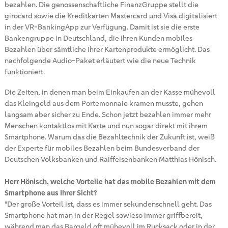
bezahlen. Die genossenschaftliche FinanzGruppe stellt die
girocard sowie die Kreditkarten Mastercard und Visa digitalisiert
in der VR-BankingApp zur Verfügung. Damit ist sie die erste
Bankengruppe in Deutschland, die ihren Kunden mobiles
Bezahlen über sämtliche ihrer Kartenprodukte ermöglicht. Das
nachfolgende Audio-Paket erläutert wie die neue Technik
funktioniert.
Die Zeiten, in denen man beim Einkaufen an der Kasse mühevoll
das Kleingeld aus dem Portemonnaie kramen musste, gehen
langsam aber sicher zu Ende. Schon jetzt bezahlen immer mehr
Menschen kontaktlos mit Karte und nun sogar direkt mit ihrem
Smartphone. Warum das die Bezahltechnik der Zukunft ist, weiß
der Experte für mobiles Bezahlen beim Bundesverband der
Deutschen Volksbanken und Raiffeisenbanken Matthias Hönisch.
Herr Hönisch, welche Vorteile hat das mobile Bezahlen mit dem
Smartphone aus Ihrer Sicht?
"Der große Vorteil ist, dass es immer sekundenschnell geht. Das
Smartphone hat man in der Regel sowieso immer griffbereit,
während man das Bargeld oft mühevoll im Rucksack oder in der