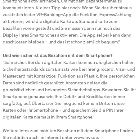
Smartphone aktiviert haben, um mit dem Bezahlterminal zu
kommunizieren. Kleiner Tipp hier noch: Wenn Sie darüber hinaus
zusätzlich in der VR-Banking-App die Funktion ‚ExpressZahlung‘
aktivieren, wird die digitale Karte als Standardkarte zum
Bezahlen voreingestellt und Sie müssen dann nur noch das
Display Ihres Smartphones aktivieren. Die App selber kann dann
geschlossen bleiben – und das ist schon ziemlich bequem."
Und wie sicher ist das Bezahlen mit dem Smartphone?
"Sehr sicher. Bei den digitalen Karten kommen die gleichen hohen
Sicherheitsstandards zum Einsatz wie bei Ihrer girocard, Visa- und
Mastercard mit Kontaktlos-Funktion aus Plastik. Ihre persönlichen
Daten sind natürlich geschützt. Ansonsten gelten die
grundsätzlichen und bekannten Sicherheitstipps: Bewahren Sie Ihr
Smartphone genauso wie Ihre Debit- und Kreditkarten immer
sorgfältig auf. Überlassen Sie möglichst keinem Dritten diese
Karten oder Ihr Smartphone – und speichern Sie die PIN Ihrer
digitalen Karte niemals in Ihrem Smartphone."
Weitere Infos zum mobilen Bezahlen mit dem Smartphone finden
Sie natürlich auch im Internet unter www.bvr.de.