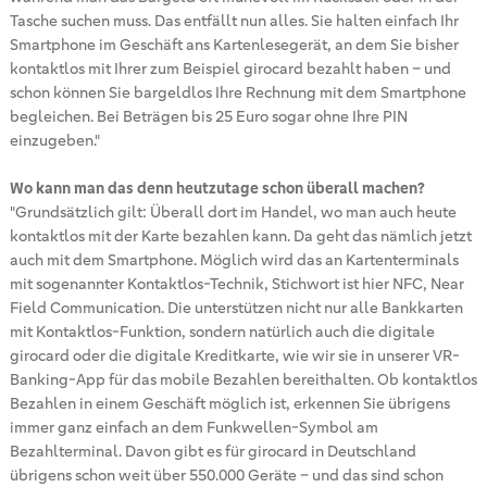
Tasche suchen muss. Das entfällt nun alles. Sie halten einfach Ihr
Smartphone im Geschäft ans Kartenlesegerät, an dem Sie bisher
kontaktlos mit Ihrer zum Beispiel girocard bezahlt haben – und
schon können Sie bargeldlos Ihre Rechnung mit dem Smartphone
begleichen. Bei Beträgen bis 25 Euro sogar ohne Ihre PIN
einzugeben."
Wo kann man das denn heutzutage schon überall machen?
"Grundsätzlich gilt: Überall dort im Handel, wo man auch heute
kontaktlos mit der Karte bezahlen kann. Da geht das nämlich jetzt
auch mit dem Smartphone. Möglich wird das an Kartenterminals
mit sogenannter Kontaktlos-Technik, Stichwort ist hier NFC, Near
Field Communication. Die unterstützen nicht nur alle Bankkarten
mit Kontaktlos-Funktion, sondern natürlich auch die digitale
girocard oder die digitale Kreditkarte, wie wir sie in unserer VR-
Banking-App für das mobile Bezahlen bereithalten. Ob kontaktlos
Bezahlen in einem Geschäft möglich ist, erkennen Sie übrigens
immer ganz einfach an dem Funkwellen-Symbol am
Bezahlterminal. Davon gibt es für girocard in Deutschland
übrigens schon weit über 550.000 Geräte – und das sind schon