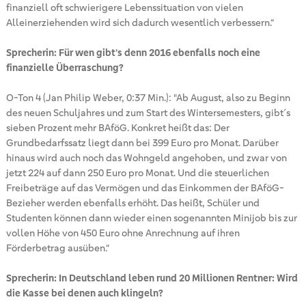
finanziell oft schwierigere Lebenssituation von vielen
Alleinerziehenden wird sich dadurch wesentlich verbessern.“
Sprecherin: Für wen gibt’s denn 2016 ebenfalls noch eine
finanzielle Überraschung?
O-Ton 4 (Jan Philip Weber, 0:37 Min.): "Ab August, also zu Beginn
des neuen Schuljahres und zum Start des Wintersemesters, gibt´s
sieben Prozent mehr BAföG. Konkret heißt das: Der
Grundbedarfssatz liegt dann bei 399 Euro pro Monat. Darüber
hinaus wird auch noch das Wohngeld angehoben, und zwar von
jetzt 224 auf dann 250 Euro pro Monat. Und die steuerlichen
Freibeträge auf das Vermögen und das Einkommen der BAföG-
Bezieher werden ebenfalls erhöht. Das heißt, Schüler und
Studenten können dann wieder einen sogenannten Minijob bis zur
vollen Höhe von 450 Euro ohne Anrechnung auf ihren
Förderbetrag ausüben.“
Sprecherin: In Deutschland leben rund 20 Millionen Rentner: Wird
die Kasse bei denen auch klingeln?