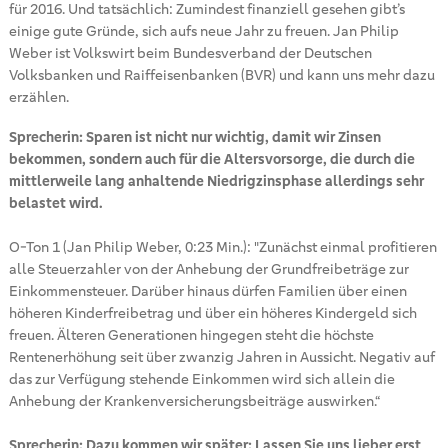
für 2016. Und tatsächlich: Zumindest finanziell gesehen gibt’s
einige gute Gründe, sich aufs neue Jahr zu freuen. Jan Philip
Weber ist Volkswirt beim Bundesverband der Deutschen
Volksbanken und Raiffeisenbanken (BVR) und kann uns mehr dazu
erzählen.
Sprecherin: Sparen ist nicht nur wichtig, damit wir Zinsen
bekommen, sondern auch für die Altersvorsorge, die durch die
mittlerweile lang anhaltende Niedrigzinsphase allerdings sehr
belastet wird.
O-Ton 1 (Jan Philip Weber, 0:23 Min.): "Zunächst einmal profitieren
alle Steuerzahler von der Anhebung der Grundfreibeträge zur
Einkommensteuer. Darüber hinaus dürfen Familien über einen
höheren Kinderfreibetrag und über ein höheres Kindergeld sich
freuen. Älteren Generationen hingegen steht die höchste
Rentenerhöhung seit über zwanzig Jahren in Aussicht. Negativ auf
das zur Verfügung stehende Einkommen wird sich allein die
Anhebung der Krankenversicherungsbeiträge auswirken.“
Sprecherin: Dazu kommen wir später: Lassen Sie uns lieber erst