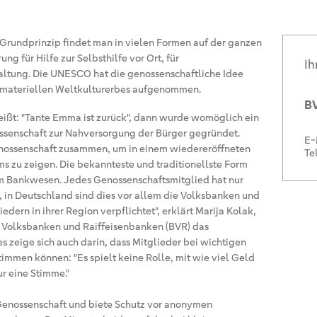
Grundprinzip findet man in vielen Formen auf der ganzen
ung für Hilfe zur Selbsthilfe vor Ort, für
Ih
ltung. Die UNESCO hat die genossenschaftliche Idee
immateriellen Weltkulturerbes aufgenommen.
BV
heißt: "Tante Emma ist zurück", dann wurde womöglich ein
ssenschaft zur Nahversorgung der Bürger gegründet.
E-
enossenschaft zusammen, um in einem wiedereröffneten
Te
ms zu zeigen. Die bekannteste und traditionellste Form
im Bankwesen. Jedes Genossenschaftsmitglied hat nur
in Deutschland sind dies vor allem die Volksbanken und
edern in ihrer Region verpflichtet", erklärt Marija Kolak,
 Volksbanken und Raiffeisenbanken (BVR) das
s zeige sich auch darin, dass Mitglieder bei wichtigen
mmen können: "Es spielt keine Rolle, mit wie viel Geld
ur eine Stimme."
Genossenschaft und biete Schutz vor anonymen