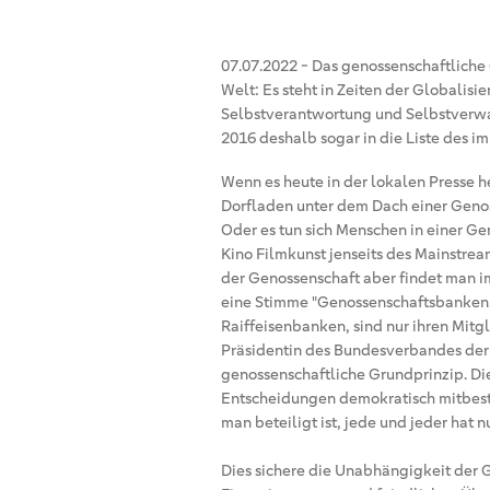
07.07.2022
-
Das genossenschaftliche 
Welt: Es steht in Zeiten der Globalisier
Selbstverantwortung und Selbstverwa
2016 deshalb sogar in die Liste des 
Wenn es heute in der lokalen Presse 
Dorfladen unter dem Dach einer Geno
Oder es tun sich Menschen in einer G
Kino Filmkunst jenseits des Mainstrea
der Genossenschaft aber findet man 
eine Stimme "Genossenschaftsbanken, 
Raiffeisenbanken, sind nur ihren Mitgli
Präsidentin des Bundesverbandes der
genossenschaftliche Grundprinzip. Die
Entscheidungen demokratisch mitbesti
man beteiligt ist, jede und jeder hat n
Dies sichere die Unabhängigkeit der 