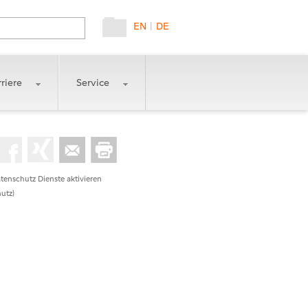
EN
|
DE
riere
Service
tenschutz Dienste aktivieren
utz)