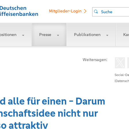
Mitglieder-Login
Suche
ositionen
Presse
Publikationen
Kar
Weitersagen:
Social-Da
(Datensch
nd alle für einen - Darum
nschaftsidee nicht nur
o attraktiv