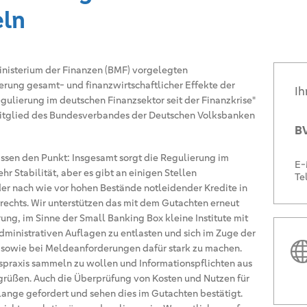
eln
isterium der Finanzen (BMF) vorgelegten
erung gesamt- und finanzwirtschaftlicher Effekte der
Ih
ulierung im deutschen Finanzsektor seit der Finanzkrise"
itglied des Bundesverbandes der Deutschen Volksbanken
BV
nissen den Punkt: Insgesamt sorgt die Regulierung im
E-
r Stabilität, aber es gibt an einigen Stellen
Te
r nach wie vor hohen Bestände notleidender Kredite in
rechts. Wir unterstützen das mit dem Gutachten erneut
ng, im Sinne der Small Banking Box kleine Institute mit
ministrativen Auflagen zu entlasten und sich im Zuge der
 sowie bei Meldeanforderungen dafür stark zu machen.
tspraxis sammeln zu wollen und Informationspflichten aus
egrüßen. Auch die Überprüfung von Kosten und Nutzen für
 lange gefordert und sehen dies im Gutachten bestätigt.