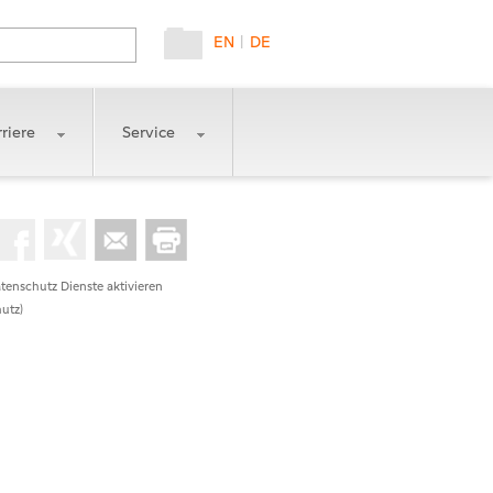
EN
|
DE
riere
Service
tenschutz Dienste aktivieren
utz)