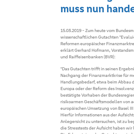
muss nun hand
15.03.2019
-
Zum heute vom Bundesmin
wissenschaftlichen Gutachten "Evalui
Reformen europäischer Finanzmarktreg
erklärt Gerhard Hofmann, Vorstandsm
und Raiffeisenbanken (BVR):
"Das Gutachten trifft in seinen Ergeb
Nachgang der Finanzmarktkrise für meh
Handlungsbedarf, etwa beim Abbau de
Europa oder der Reform des Insolvenz
bestätigte Vorhaben der Bundesregieru
risikoarmen Geschäftsmodellen von ad
europäischen Umsetzung von Basel III
Hierfür Informationen aus der Aufsich
Anlegersicht zu untersuchen, ist zu b
die Stresstests der Aufsicht haben wir