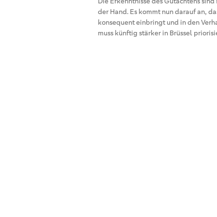
Die Erkenntnisse des Gutachtens sind 
der Hand. Es kommt nun darauf an, da
konsequent einbringt und in den Verha
muss künftig stärker in Brüssel prioris