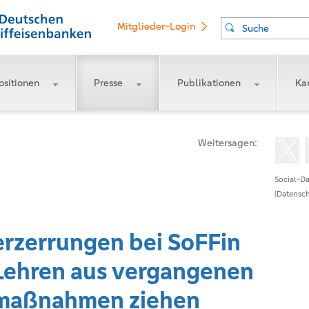
Mitglieder-Login
Suche
ositionen
Presse
Publikationen
Kar
Weitersagen:
Social-Da
(Datensch
zerrungen bei SoFFin
 Lehren aus vergangenen
smaßnahmen ziehen