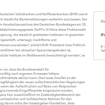
eutschen Volksbanken und Raiffeisenbanken (BVR) warnt
h staatliche Bankenstützungen weiterhin zuzulassen. Der
Ih
im Haushaltsausschuss des Deutschen Bundestages am 23.
tabilisierungsgesetz (SoFFin II) führe diese Problematik
BV
egelung, die staatlich gestützten Instituten im gesamten
ngeschäft, untersagt, marktferne und
itionen anzubieten", erklärt BVR-Präsident Uwe Fröhlich.
E-
 Preisführer bei aktuellen Sparzinsangeboten ist,
Te
 solide Institute im Wettbewerb benachteiligt werden", so
 vor, dass die Bundesanstalt für
) künftig nach eigenem Ermessen höhere
itinstitute stellen kann. Dies lasse Zweifel an der
ragfähigkeit der neuen aufsichtsrechtlichen Regelungen
 wenn der Aufsicht allein auf Basis von Absprachen
 gravierende Eingriffsrechte eingeräumt würden.
nz klar ausschließlich im Zuständigkeitsbereich der
verlässlicher und rechtssicherer Rahmen für den
g davon solle der Gesetzgeber klarstellen, dass