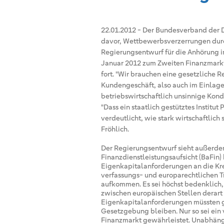
22.01.2012
-
Der Bundesverband der D
davor, Wettbewerbsverzerrungen durc
Regierungsentwurf für die Anhörung 
Januar 2012 zum Zweiten Finanzmarkts
fort. "Wir brauchen eine gesetzliche R
Kundengeschäft, also auch im Einlage
betriebswirtschaftlich unsinnige Kond
"Dass ein staatlich gestütztes Institut
verdeutlicht, wie stark wirtschaftlich
Fröhlich.
Der Regierungsentwurf sieht außerdem
Finanzdienstleistungsaufsicht (BaFin
Eigenkapitalanforderungen an die Kred
verfassungs- und europarechtlichen T
aufkommen. Es sei höchst bedenklich,
zwischen europäischen Stellen derart
Eigenkapitalanforderungen müssten ga
Gesetzgebung bleiben. Nur so sei ein 
Finanzmarkt gewährleistet. Unabhängi