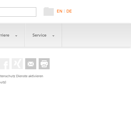
EN
|
DE
riere
Service
tenschutz Dienste aktivieren
utz)