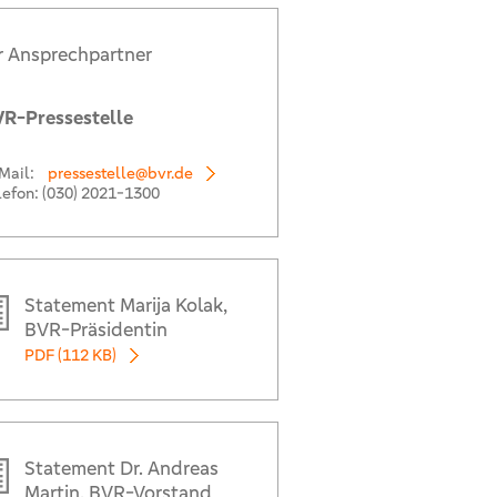
r Ansprechpartner
R-Pressestelle
Mail:
pressestelle@bvr.de
lefon:
(030) 2021-1300
Statement Marija Kolak,
BVR-Präsidentin
PDF (112 KB)
n >
Statement Dr. Andreas
haben sich operativ gut behauptet. Dank Kraftanstrengungen bei den Kosten und w
Martin, BVR-Vorstand