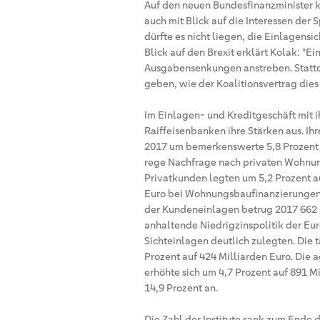
Auf den neuen Bundesfinanzminister k
auch mit Blick auf die Interessen der 
dürfte es nicht liegen, die Einlagens
Blick auf den Brexit erklärt Kolak: "E
Ausgabensenkungen anstreben. Statt
geben, wie der Koalitionsvertrag dies a
Im Einlagen- und Kreditgeschäft mit 
Raiffeisenbanken ihre Stärken aus. I
2017 um bemerkenswerte 5,8 Prozent 
rege Nachfrage nach privaten Wohnun
Privatkunden legten um 5,2 Prozent au
Euro bei Wohnungsbaufinanzierungen 
der Kundeneinlagen betrug 2017 662 M
anhaltende Niedrigzinspolitik der Eur
Sichteinlagen deutlich zulegten. Die 
Prozent auf 424 Milliarden Euro. Die
erhöhte sich um 4,7 Prozent auf 891 Mi
14,9 Prozent an.
Die Zahl der Institute sank zum Ende 