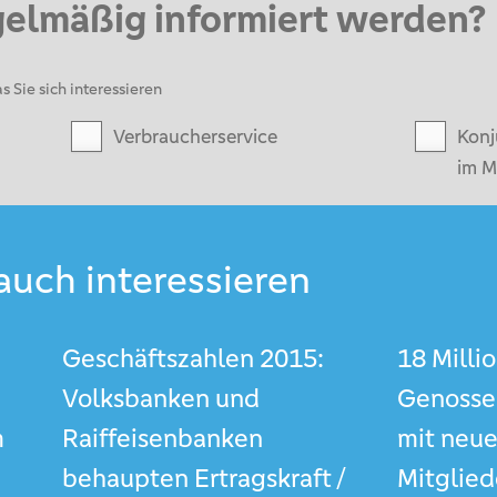
gelmäßig informiert werden?
s Sie sich interessieren
Verbraucherservice
Konj
im M
auch interessieren
Geschäftszahlen 2015:
18 Milli
Volksbanken und
Genosse
m
Raiffeisenbanken
mit neu
behaupten Ertragskraft /
Mitglied