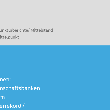
unkturberichte/ Mittelstand
ittelpunkt
onen:
nschaftsbanken
em
errekord /