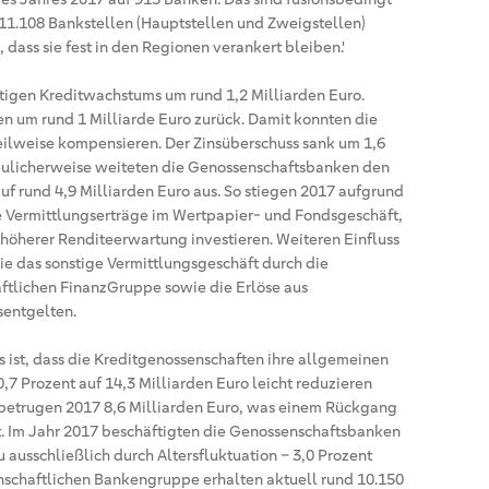
 11.108 Bankstellen (Hauptstellen und Zweigstellen)
dass sie fest in den Regionen verankert bleiben.'
ftigen Kreditwachstums um rund 1,2 Milliarden Euro.
 um rund 1 Milliarde Euro zurück. Damit konnten die
 teilweise kompensieren. Der Zinsüberschuss sank um 1,6
freulicherweise weiteten die Genossenschaftsbanken den
uf rund 4,9 Milliarden Euro aus. So stiegen 2017 aufgrund
 Vermittlungserträge im Wertpapier- und Fondsgeschäft,
höherer Renditeerwartung investieren. Weiteren Einfluss
ie das sonstige Vermittlungsgeschäft durch die
ftlichen FinanzGruppe sowie die Erlöse aus
entgelten.
ist, dass die Kreditgenossenschaften ihre allgemeinen
Prozent auf 14,3 Milliarden Euro leicht reduzieren
etrugen 2017 8,6 Milliarden Euro, was einem Rückgang
ht. Im Jahr 2017 beschäftigten die Genossenschaftsbanken
u ausschließlich durch Altersfluktuation – 3,0 Prozent
enschaftlichen Bankengruppe erhalten aktuell rund 10.150