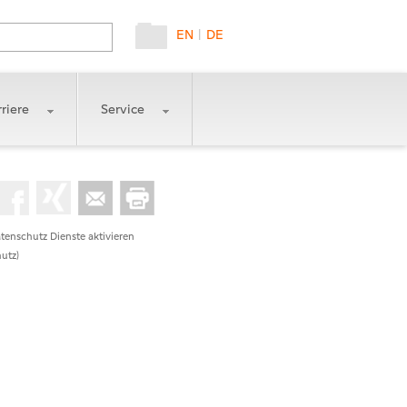
EN
|
DE
riere
Service
tenschutz Dienste aktivieren
utz)