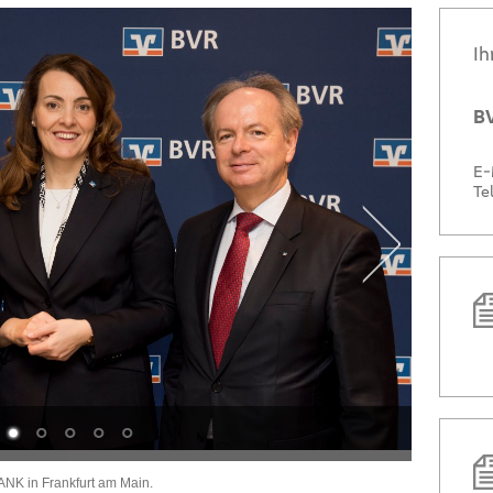
Ih
BV
E-
Te
Bestelle
NK in Frankfurt am Main.
"Die Banken 