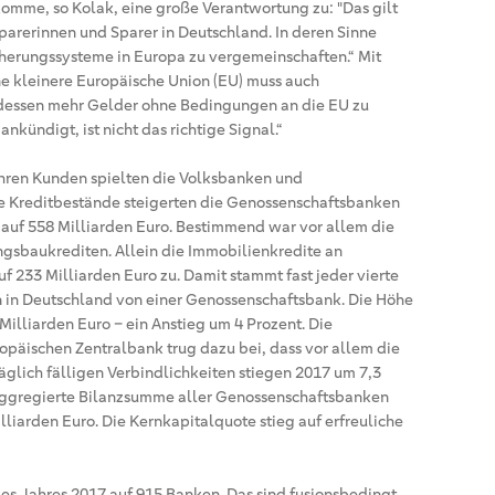
omme, so Kolak, eine große Verantwortung zu: "Das gilt
Sparerinnen und Sparer in Deutschland. In deren Sinne
icherungssysteme in Europa zu vergemeinschaften.“ Mit
ine kleinere Europäische Union (EU) muss auch
dessen mehr Gelder ohne Bedingungen an die EU zu
nkündigt, ist nicht das richtige Signal.“
ihren Kunden spielten die Volksbanken und
hre Kreditbestände steigerten die Genossenschaftsbanken
auf 558 Milliarden Euro. Bestimmend war vor allem die
gsbaukrediten. Allein die Immobilienkredite an
f 233 Milliarden Euro zu. Damit stammt fast jeder vierte
in Deutschland von einer Genossenschaftsbank. Die Höhe
illiarden Euro – ein Anstieg um 4 Prozent. Die
opäischen Zentralbank trug dazu bei, dass vor allem die
täglich fälligen Verbindlichkeiten stiegen 2017 um 7,3
 aggregierte Bilanzsumme aller Genossenschaftsbanken
lliarden Euro. Die Kernkapitalquote stieg auf erfreuliche
des Jahres 2017 auf 915 Banken. Das sind fusionsbedingt