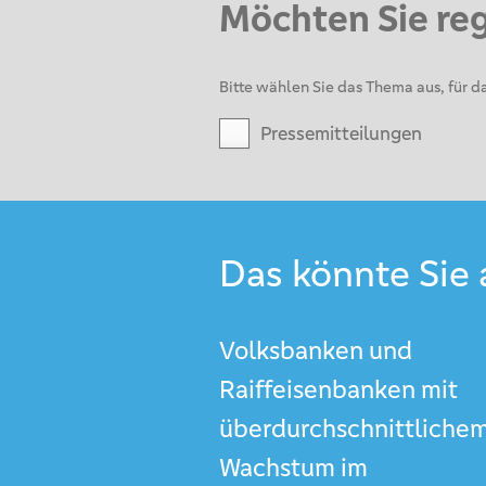
Möchten Sie re
Bitte wählen Sie das Thema aus, für da
Pressemitteilungen
Das könnte Sie 
Volksbanken und
Raiffeisenbanken mit
überdurchschnittliche
Wachstum im