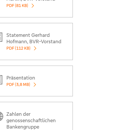
 Geschäftswachstum konnten sie das Ergebnis des Vorjahres halten", so Marija Kol
PDF (81 KB)
Statement Gerhard
Hofmann, BVR-Vorstand
PDF (112 KB)
Präsentation
PDF (3,8 MB)
Zahlen der
genossenschaftlichen
Bankengruppe