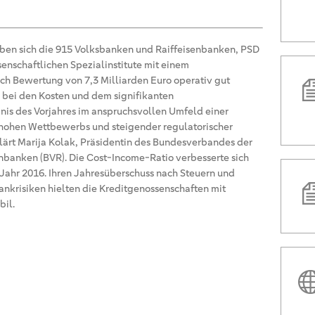
signifikantem
des BVR.
aben sich die 915 Volksbanken und Raiffeisenbanken, PSD
nschaftlichen Spezialinstitute mit einem
ach Bewertung von 7,3 Milliarden Euro operativ gut
 bei den Kosten und dem signifikanten
is des Vorjahres im anspruchsvollen Umfeld einer
 hohen Wettbewerbs und steigender regulatorischer
ärt Marija Kolak, Präsidentin des Bundesverbandes der
banken (BVR). Die Cost-Income-Ratio verbesserte sich
 Jahr 2016. Ihren Jahresüberschuss nach Steuern und
ankrisiken hielten die Kreditgenossenschaften mit
bil.