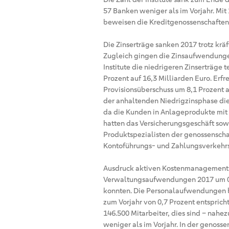
57 Banken weniger als im Vorjahr. Mit
beweisen die Kreditgenossenschaften, 
Die Zinserträge sanken 2017 trotz krä
Zugleich gingen die Zinsaufwendungen
Institute die niedrigeren Zinserträge
Prozent auf 16,3 Milliarden Euro. Er
Provisionsüberschuss um 8,1 Prozent a
der anhaltenden Niedrigzinsphase die
da die Kunden in Anlageprodukte mit 
hatten das Versicherungsgeschäft sow
Produktspezialisten der genossenscha
Kontoführungs- und Zahlungsverkehrs
Ausdruck aktiven Kostenmanagements 
Verwaltungsaufwendungen 2017 um 0,7 
konnten. Die Personalaufwendungen b
zum Vorjahr von 0,7 Prozent entspric
146.500 Mitarbeiter, dies sind – nahez
weniger als im Vorjahr. In der genoss