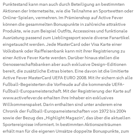
Punktestand kann man auch durch Beteiligung an bestimmten
Aktionen der Internetseite, wie die Teilnahme an Sportwetten oder
Online-Spielen, vermehren. Im Prämienshop auf Active Fever
können die gesammelten Bonuspunkte in zahlreiche attraktive
Produkte, wie zum Beispiel Outfits, Accessoires und funktionale
Ausrüstung passend zum Lieblingssport sowie diverse Fanartikel
eingetauscht werden. Jede MasterCard oder Visa Karte einer
Volksbank oder Raiffeisenbank kann mit ihrer Registrierung zu
einer Active Fever Karte werden. Darüber hinaus stellen die
Genossenschaftsbanken aber auch exklusive Design-Editionen
bereit, die zusätzliche Extras bieten. Eine davon ist die limitierte
Active Fever MasterCard UEFA EURO 2008. Mit ihr sichern sich alle
Fußball-Begeisterten die Vorfreude auf die kommende UEFA-
Fußball-Europameisterschaft. Mit der Registrierung der Karte auf
www.activefever.de erhalten ihre Inhaber ein exklusives
Willkommenspaket. Darin enthalten sind unter anderem eine
Chronik der Fußball-Europameisterschaften von 1972 bis 2004
sowie der Bezug des „Highlight Magazin“, das über die aktuellen
Sportereignisse informiert. In bestimmten Aktionszeiträumen
erhält man für die eigenen Umsätze doppelte Bonuspunkte, zum