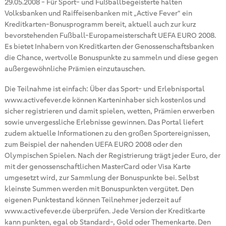
29.05.2008
-
Für Sport- und Fußballbegeisterte halten
Volksbanken und Raiffeisenbanken mit „Active Fever“ ein
Kreditkarten-Bonusprogramm bereit, aktuell auch zur kurz
bevorstehenden Fußball-Europameisterschaft UEFA EURO 2008.
Es bietet Inhabern von Kreditkarten der Genossenschaftsbanken
die Chance, wertvolle Bonuspunkte zu sammeln und diese gegen
außergewöhnliche Prämien einzutauschen.
Die Teilnahme ist einfach: Über das Sport- und Erlebnisportal
www.activefever.de können Karteninhaber sich kostenlos und
sicher registrieren und damit spielen, wetten, Prämien erwerben
sowie unvergessliche Erlebnisse gewinnen. Das Portal liefert
zudem aktuelle Informationen zu den großen Sportereignissen,
zum Beispiel der nahenden UEFA EURO 2008 oder den
Olympischen Spielen. Nach der Registrierung trägt jeder Euro, der
mit der genossenschaftlichen MasterCard oder Visa Karte
umgesetzt wird, zur Sammlung der Bonuspunkte bei. Selbst
kleinste Summen werden mit Bonuspunkten vergütet. Den
eigenen Punktestand können Teilnehmer jederzeit auf
www.activefever.de überprüfen. Jede Version der Kreditkarte
kann punkten, egal ob Standard-, Gold oder Themenkarte. Den