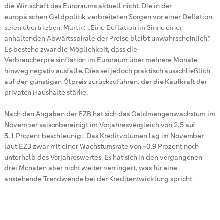
die Wirtschaft des Euroraums aktuell nicht. Die in der
europäischen Geldpolitik verbreiteten Sorgen vor einer Deflation
seien übertrieben. Martin: „Eine Deflation im Sinne einer
anhaltenden Abwärtsspirale der Preise bleibt unwahrscheinlich.“
Es bestehe zwar die Möglichkeit, dass die
Verbraucherpreisinflation im Euroraum über mehrere Monate
hinweg negativ ausfalle. Dies sei jedoch praktisch ausschließlich
auf den günstigen Ölpreis zurückzuführen, der die Kaufkraft der
privaten Haushalte stärke.
Nach den Angaben der EZB hat sich das Geldmengenwachstum im
November saisonbereinigt im Vorjahresvergleich von 2,5 auf
3,1 Prozent beschleunigt. Das Kreditvolumen lag im November
laut EZB zwar mit einer Wachstumsrate von -0,9 Prozent noch
unterhalb des Vorjahreswertes. Es hat sich in den vergangenen
drei Monaten aber nicht weiter verringert, was für eine
anstehende Trendwende bei der Kreditentwicklung spricht.