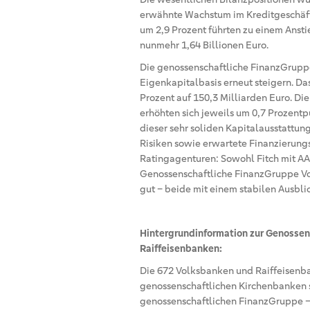
erwähnte Wachstum im Kreditgeschäft
um 2,9 Prozent führten zu einem Anst
nunmehr 1,64 Billionen Euro.
Die genossenschaftliche FinanzGrupp
Eigenkapitalbasis erneut steigern. Da
Prozent auf 150,3 Milliarden Euro. D
erhöhten sich jeweils um 0,7 Prozentp
dieser sehr soliden Kapitalausstattun
Risiken sowie erwartete Finanzierungs
Ratingagenturen: Sowohl Fitch mit AA-
Genossenschaftliche FinanzGruppe Vo
gut – beide mit einem stabilen Ausbli
Hintergrundinformation zur Genosse
Raiffeisenbanken:
Die 672 Volksbanken und Raiffeisenb
genossenschaftlichen Kirchenbanken s
genossenschaftlichen FinanzGruppe – 