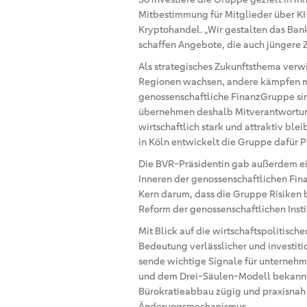
Mitbestimmung für Mitglieder über KI-
Kryptohandel. „Wir gestalten das Ban
schaffen Angebote, die auch jüngere Z
Als strategisches Zukunftsthema verw
Regionen wachsen, andere kämpfen m
genossenschaftliche FinanzGruppe sind
übernehmen deshalb Mitverantwortung 
wirtschaftlich stark und attraktiv ble
in Köln entwickelt die Gruppe dafür 
Die BVR-Präsidentin gab außerdem ei
Inneren der genossenschaftlichen Fin
Kern darum, dass die Gruppe Risiken 
Reform der genossenschaftlichen Insti
Mit Blick auf die wirtschaftspolitis
Bedeutung verlässlicher und investit
sende wichtige Signale für unternehme
und dem Drei-Säulen-Modell bekannt.
Bürokratieabbau zügig und praxisnah
Änderungsmechanismus.