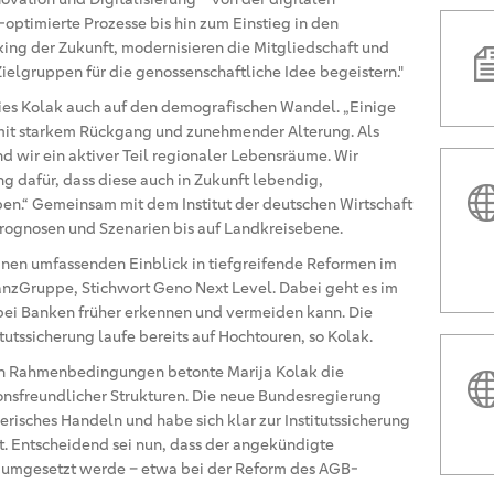
optimierte Prozesse bis hin zum Einstieg in den
king der Zukunft, modernisieren die Mitgliedschaft und
ielgruppen für die genossenschaftliche Idee begeistern."
ies Kolak auch auf den demografischen Wandel. „Einige
it starkem Rückgang und zunehmender Alterung. Als
 wir ein aktiver Teil regionaler Lebensräume. Wir
dafür, dass diese auch in Zukunft lebendig,
iben.“ Gemeinsam mit dem Institut der deutschen Wirtschaft
Prognosen und Szenarien bis auf Landkreisebene.
nen umfassenden Einblick in tiefgreifende Reformen im
anzGruppe, Stichwort Geno Next Level. Dabei geht es im
bei Banken früher erkennen und vermeiden kann. Die
tutssicherung laufe bereits auf Hochtouren, so Kolak.
chen Rahmenbedingungen betonte Marija Kolak die
ionsfreundlicher Strukturen. Die neue Bundesregierung
risches Handeln und habe sich klar zur Institutssicherung
 Entscheidend sei nun, dass der angekündigte
 umgesetzt werde – etwa bei der Reform des AGB-