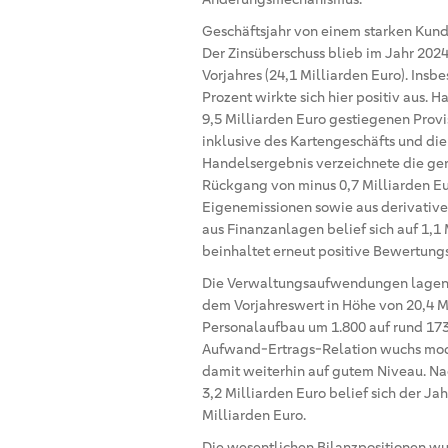
Geschäftsjahr von einem starken Kun
Der Zinsüberschuss blieb im Jahr 2024
Vorjahres (24,1 Milliarden Euro). Ins
Prozent wirkte sich hier positiv aus. 
9,5 Milliarden Euro gestiegenen Prov
inklusive des Kartengeschäfts und di
Handelsergebnis verzeichnete die ge
Rückgang von minus 0,7 Milliarden Eu
Eigenemissionen sowie aus derivative
aus Finanzanlagen belief sich auf 1,1 
beinhaltet erneut positive Bewertungs
Die Verwaltungsaufwendungen lagen im
dem Vorjahreswert in Höhe von 20,4 Mil
Personalaufbau um 1.800 auf rund 173
Aufwand-Ertrags-Relation wuchs mode
damit weiterhin auf gutem Niveau. Na
3,2 Milliarden Euro belief sich der J
Milliarden Euro.
Die wesentlichen Bilanzpositionen wu