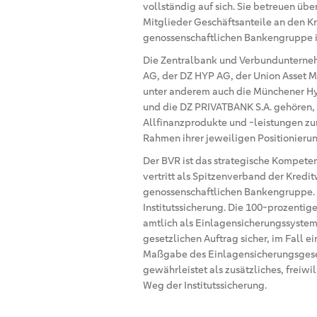
vollständig auf sich. Sie betreuen üb
Mitglieder Geschäftsanteile an den K
genossenschaftlichen Bankengruppe ist
Die Zentralbank und Verbundunterne
AG, der DZ HYP AG, der Union Asset
unter anderem auch die Münchener H
und die DZ PRIVATBANK S.A. gehören,
Allfinanzprodukte und -leistungen z
Rahmen ihrer jeweiligen Positionier
Der BVR ist das strategische Kompet
vertritt als Spitzenverband der Kredit
genossenschaftlichen Bankengruppe. D
Institutssicherung. Die 100-prozentig
amtlich als Einlagensicherungssystem 
gesetzlichen Auftrag sicher, im Fall 
Maßgabe des Einlagensicherungsgese
gewährleistet als zusätzliches, freiw
Weg der Institutssicherung.