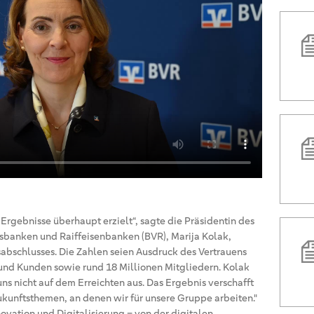
 Ergebnisse überhaupt erzielt“, sagte die Präsidentin des
banken und Raiffeisenbanken (BVR), Marija Kolak,
sabschlusses. Die Zahlen seien Ausdruck des Vertrauens
und Kunden sowie rund 18 Millionen Mitgliedern. Kolak
ns nicht auf dem Erreichten aus. Das Ergebnis verschafft
Zukunftsthemen, an denen wir für unsere Gruppe arbeiten."
novation und Digitalisierung – von der digitalen