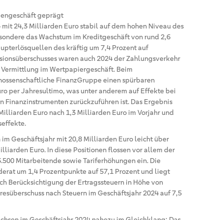
dengeschäft geprägt
 mit 24,3 Milliarden Euro stabil auf dem hohen Niveau des
besondere das Wachstum im Kreditgeschäft von rund 2,6
Haupterlösquellen des kräftig um 7,4 Prozent auf
isionsüberschusses waren auch 2024 der Zahlungsverkehr
e Vermittlung im Wertpapiergeschäft. Beim
nossenschaftliche FinanzGruppe einen spürbaren
ro per Jahresultimo, was unter anderem auf Effekte bei
n Finanzinstrumenten zurückzuführen ist. Das Ergebnis
Milliarden Euro nach 1,3 Milliarden Euro im Vorjahr und
effekte.
 Geschäftsjahr mit 20,8 Milliarden Euro leicht über
liarden Euro. In diese Positionen flossen vor allem der
.500 Mitarbeitende sowie Tariferhöhungen ein. Die
rat um 1,4 Prozentpunkte auf 57,1 Prozent und liegt
ch Berücksichtigung der Ertragssteuern in Höhe von
ahresüberschuss nach Steuern im Geschäftsjahr 2024 auf 7,5
chsen im Geschäftsjahr 2024 nahezu im Gleichklang: Das