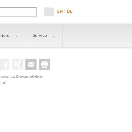
EN
|
DE
riere
Service
tenschutz Dienste aktivieren
utz)