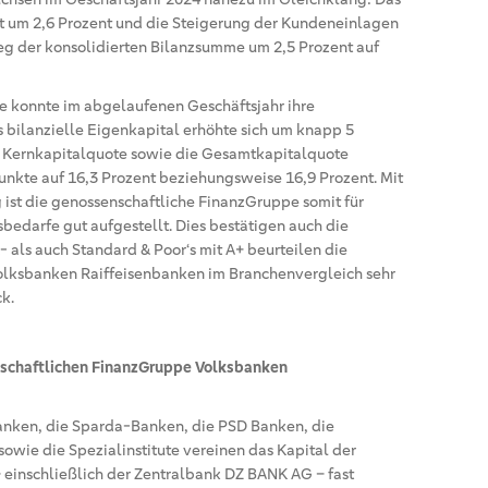
 um 2,6 Prozent und die Steigerung der Kundeneinlagen
ieg der konsolidierten Bilanzsumme um 2,5 Prozent auf
e konnte im abgelaufenen Geschäftsjahr ihre
s bilanzielle Eigenkapital erhöhte sich um knapp 5
ie Kernkapitalquote sowie die Gesamtkapitalquote
unkte auf 16,3 Prozent beziehungsweise 16,9 Prozent. Mit
g ist die genossenschaftliche FinanzGruppe somit für
bedarfe gut aufgestellt. Dies bestätigen auch die
 als auch Standard & Poor‘s mit A+ beurteilen die
lksbanken Raiffeisenbanken im Branchenvergleich sehr
ck.
nschaftlichen FinanzGruppe Volksbanken
anken, die Sparda-Banken, die PSD Banken, die
owie die Spezialinstitute vereinen das Kapital der
einschließlich der Zentralbank DZ BANK AG – fast