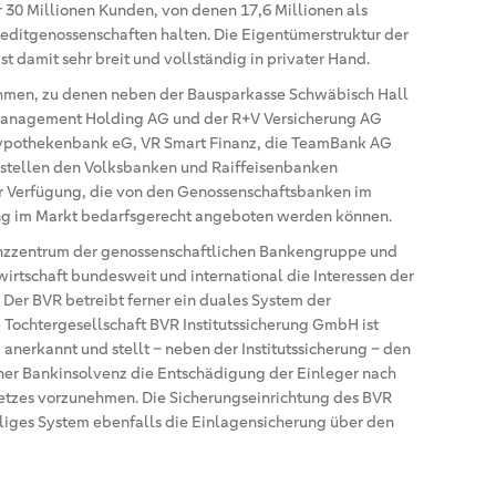
er 30 Millionen Kunden, von denen 17,6 Millionen als
reditgenossenschaften halten. Die Eigentümerstruktur der
 damit sehr breit und vollständig in privater Hand.
hmen, zu denen neben der Bausparkasse Schwäbisch Hall
 Management Holding AG und der R+V Versicherung AG
ypothekenbank eG, VR Smart Finanz, die TeamBank AG
 stellen den Volksbanken und Raiffeisenbanken
ur Verfügung, die von den Genossenschaftsbanken im
ung im Markt bedarfsgerecht angeboten werden können.
enzzentrum der genossenschaftlichen Bankengruppe und
wirtschaft bundesweit und international die Interessen der
er BVR betreibt ferner ein duales System der
e Tochtergesellschaft BVR Institutssicherung GmbH ist
anerkannt und stellt – neben der Institutssicherung – den
einer Bankinsolvenz die Entschädigung der Einleger nach
tzes vorzunehmen. Die Sicherungseinrichtung des BVR
illiges System ebenfalls die Einlagensicherung über den