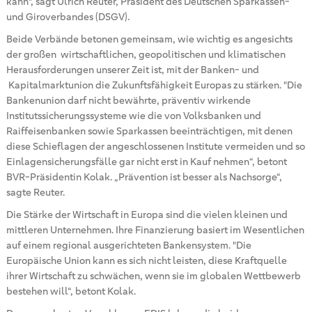
kann", sagt Ulrich Reuter, Präsident des Deutschen Sparkassen-
und Giroverbandes (DSGV).
Beide Verbände betonen gemeinsam, wie wichtig es angesichts
der großen wirtschaftlichen, geopolitischen und klimatischen
Herausforderungen unserer Zeit ist, mit der Banken- und
Kapitalmarktunion die Zukunftsfähigkeit Europas zu stärken. "Die
Bankenunion darf nicht bewährte, präventiv wirkende
Institutssicherungssysteme wie die von Volksbanken und
Raiffeisenbanken sowie Sparkassen beeinträchtigen, mit denen
diese Schieflagen der angeschlossenen Institute vermeiden und so
Einlagensicherungsfälle gar nicht erst in Kauf nehmen“, betont
BVR-Präsidentin Kolak. „Prävention ist besser als Nachsorge“,
sagte Reuter.
Die Stärke der Wirtschaft in Europa sind die vielen kleinen und
mittleren Unternehmen. Ihre Finanzierung basiert im Wesentlichen
auf einem regional ausgerichteten Bankensystem. "Die
Europäische Union kann es sich nicht leisten, diese Kraftquelle
ihrer Wirtschaft zu schwächen, wenn sie im globalen Wettbewerb
bestehen will“, betont Kolak.