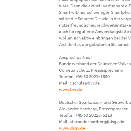
wäre. Denn die aktuell verfügbare eI
Smart-eID nur auf wenigen Smartphon
sollte die Smart-eID – wie in der ver
nutzerfreundliches, reichweitenstark
auch für regulierte Anwendungsfälle 
wollen sich aktiv einbringen bei der 
Architektur, der gebotenen Sicherheit
Ansprechpartner:
Bundesverband der Deutschen Volksba
Cornelia Schulz, Pressesprecherin
Telefon: +49 30 2021-1330
Mail: c.schulz@bvr.de
www.bvr.de
Deutscher Sparkassen- und Giroverba
Alexander Hartberg, Pressesprecher
Telefon: +49 30 20225-5118
Mail: alexander.hartberg@dsgv.de
www.dsgv.de