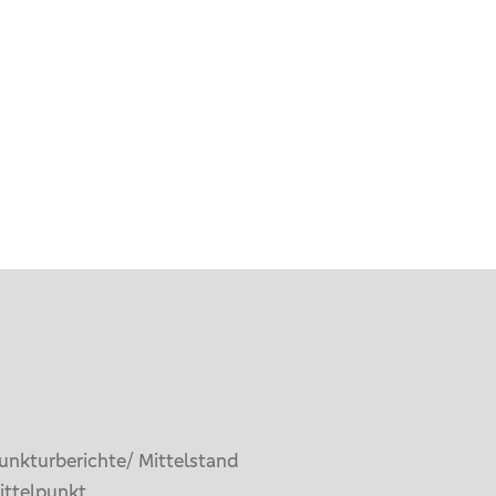
unkturberichte/ Mittelstand
ittelpunkt