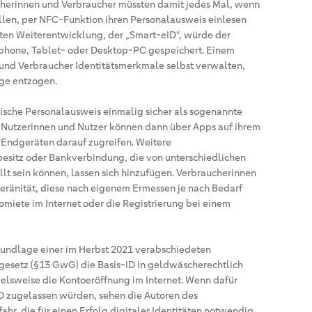
cherinnen und Verbraucher müssten damit jedes Mal, wenn
wollen, per NFC-Funktion ihren Personalausweis einlesen
nten Weiterentwicklung, der „Smart-eID“, würde der
phone, Tablet- oder Desktop-PC gespeichert. Einem
und Verbraucher Identitätsmerkmale selbst verwalten,
ge entzogen.
sche Personalausweis einmalig sicher als sogenannte
t. Nutzerinnen und Nutzer können dann über Apps auf ihrem
Endgeräten darauf zugreifen. Weitere
esitz oder Bankverbindung, die von unterschiedlichen
lt sein können, lassen sich hinzufügen. Verbraucherinnen
ränität, diese nach eigenem Ermessen je nach Bedarf
tomiete im Internet oder die Registrierung bei einem
undlage einer im Herbst 2021 verabschiedeten
esetz (§13 GwG) die Basis-ID in geldwäscherechtlich
ielsweise die Kontoeröffnung im Internet. Wenn dafür
ID zugelassen würden, sehen die Autoren des
ahr, die für einen Erfolg digitaler Identitäten notwendig