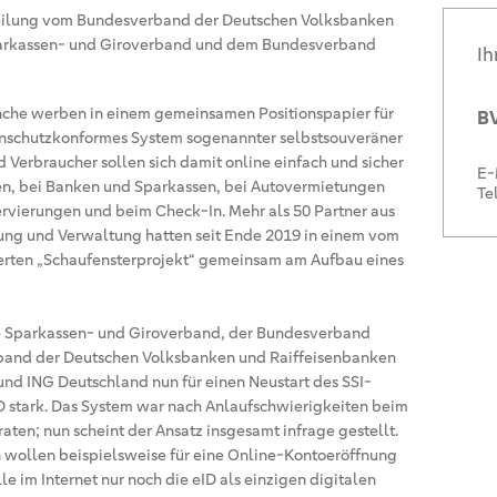
ilung vom Bundesverband der Deutschen Volksbanken
arkassen- und Giroverband und dem Bundesverband
Ih
nche werben in einem gemeinsamen Positionspapier für
BV
enschutzkonformes System sogenannter selbstsouveräner
d Verbraucher sollen sich damit online einfach und sicher
E-
n, bei Banken und Sparkassen, bei Autovermietungen
Te
ervierungen und beim Check-In. Mehr als 50 Partner aus
ung und Verwaltung hatten seit Ende 2019 in einem vom
erten „Schaufensterprojekt“ gemeinsam am Aufbau eines
 Sparkassen- und Giroverband, der Bundesverband
band der Deutschen Volksbanken und Raiffeisenbanken
d ING Deutschland nun für einen Neustart des SSI-
D stark. Das System war nach Anlaufschwierigkeiten beim
raten; nun scheint der Ansatz insgesamt infrage gestellt.
 wollen beispielsweise für eine Online-Kontoeröffnung
 im Internet nur noch die eID als einzigen digitalen