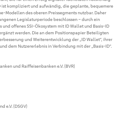
D ist kompliziert und aufwändig, die geplante, bequemere
e-Modellen des oberen Preissegments nutzbar. Daher
gangenen Legislaturperiode beschlossen – durch ein
es und offenes SSI-Ökosystem mit ID Wallet und Basis-ID
ergänzt werden. Die an dem Positionspapier Beteiligten
Verbesserung und Weiterentwicklung der „ID Wallet“, ihrer
 und dem Nutzererlebnis in Verbindung mit der „Basis-ID“.
nken und Raiffeisenbanken e.V. (BVR)
nd e.V. (DSGV)