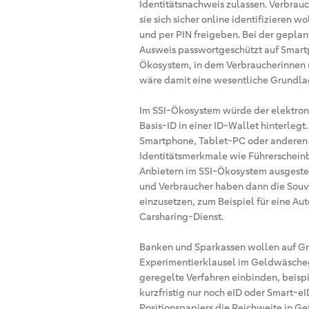
Identitätsnachweis zulassen. Verbrau
sie sich sicher online identifizieren 
und per PIN freigeben. Bei der gepla
Ausweis passwortgeschützt auf Smart
Ökosystem, in dem Verbraucherinnen 
wäre damit eine wesentliche Grundla
Im SSI-Ökosystem würde der elektroni
Basis-ID in einer ID-Wallet hinterleg
Smartphone, Tablet-PC oder anderen 
Identitätsmerkmale wie Führerscheinb
Anbietern im SSI-Ökosystem ausgestel
und Verbraucher haben dann die Souve
einzusetzen, zum Beispiel für eine Au
Carsharing-Dienst.
Banken und Sparkassen wollen auf Gr
Experimentierklausel im Geldwäscheg
geregelte Verfahren einbinden, beisp
kurzfristig nur noch eID oder Smart-e
Positionspapiers die Reichweite in Gef