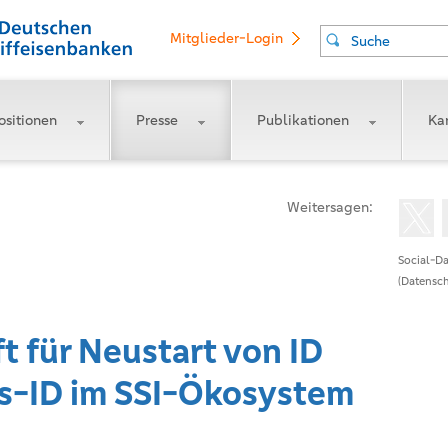
Mitglieder-Login
Suche
ositionen
Presse
Publikationen
Kar
Weitersagen:
Social-Da
(Datensch
t für Neustart von ID
is-ID im SSI-Ökosystem