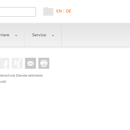
EN
|
DE
riere
Service
tenschutz Dienste aktivieren
utz)