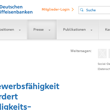
Mitglieder-Login
Suche
ositionen
Presse
Publikationen
Kar
Weitersagen:
Social-Da
(Datensch
werbsfähigkeit
rdert
igkeits-