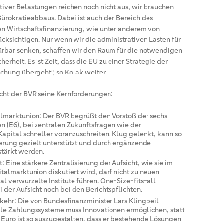
ver Belastungen reichen noch nicht aus, wir brauchen
rokratieabbaus. Dabei ist auch der Bereich des
en Wirtschaftsfinanzierung, wie unter anderem von
ücksichtigen. Nur wenn wir die administrativen Lasten für
rbar senken, schaffen wir den Raum für die notwendigen
herheit. Es ist Zeit, dass die EU zu einer Strategie der
ichung übergeht", so Kolak weiter.
icht der BVR seine Kernforderungen:
lmarktunion: Der BVR begrüßt den Vorstoß der sechs
n (E6), bei zentralen Zukunftsfragen wie der
apital schneller voranzuschreiten. Klug gelenkt, kann so
erung gezielt unterstützt und durch ergänzende
stärkt werden.
 Eine stärkere Zentralisierung der Aufsicht, wie sie im
talmarktunion diskutiert wird, darf nicht zu neuen
nal verwurzelte Institute führen. One-Size-fits-all
i der Aufsicht noch bei den Berichtspflichten.
kehr: Die von Bundesfinanzminister Lars Klingbeil
ale Zahlungssysteme muss Innovationen ermöglichen, statt
er Euro ist so auszugestalten, dass er bestehende Lösungen