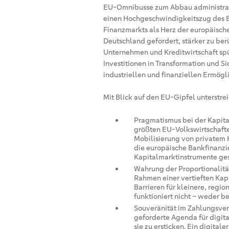
EU-Omnibusse zum Abbau administrati
einen Hochgeschwindigkeitszug des Bü
Finanzmarkts als Herz der europäisch
Deutschland gefordert, stärker zu ber
Unternehmen und Kreditwirtschaft spü
Investitionen in Transformation und Sic
industriellen und finanziellen Ermögl
Mit Blick auf den EU-Gipfel unterstre
Pragmatismus bei der Kapita
größten EU-Volkswirtschafte
Mobilisierung von privatem K
die europäische Bankfinanzi
Kapitalmarktinstrumente ge
Wahrung der Proportionalität:
Rahmen einer vertieften Kapi
Barrieren für kleinere, regio
funktioniert nicht – weder be
Souveränität im Zahlungsver
geforderte Agenda für digit
sie zu ersticken. Ein digital