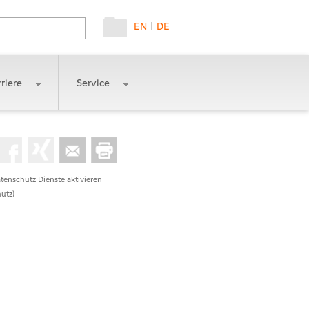
EN
|
DE
riere
Service
tenschutz Dienste aktivieren
utz)