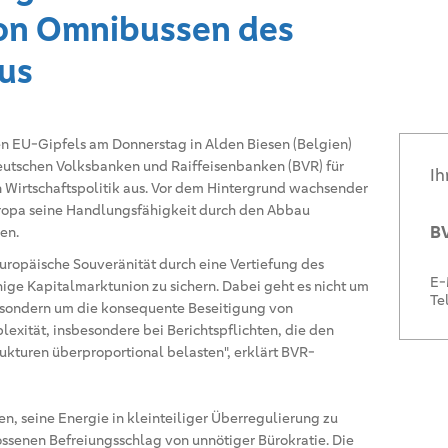
von Omnibussen des
us
en EU-Gipfels am Donnerstag in Alden Biesen (Belgien)
eutschen Volksbanken und Raiffeisenbanken (BVR) für
Ih
 Wirtschaftspolitik aus. Vor dem Hintergrund wachsender
ropa seine Handlungsfähigkeit durch den Abbau
BV
en.
europäische Souveränität durch eine Vertiefung des
E-
ge Kapitalmarktunion zu sichern. Dabei geht es nicht um
Te
sondern um die konsequente Beseitigung von
exität, insbesondere bei Berichtspflichten, die den
ukturen überproportional belasten", erklärt BVR-
ten, seine Energie in kleinteiliger Überregulierung zu
ossenen Befreiungsschlag von unnötiger Bürokratie. Die