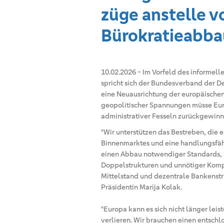
züge anstelle 
Bürokratieabba
10.02.2026
-
Im Vorfeld des informell
spricht sich der Bundesverband der D
eine Neuausrichtung der europäischen
geopolitischer Spannungen müsse Eu
administrativer Fesseln zurückgewinn
"Wir unterstützen das Bestreben, die 
Binnenmarktes und eine handlungsfähi
einen Abbau notwendiger Standards, 
Doppelstrukturen und unnötiger Kompl
Mittelstand und dezentrale Bankenstr
Präsidentin Marija Kolak.
"Europa kann es sich nicht länger leis
verlieren. Wir brauchen einen entschl