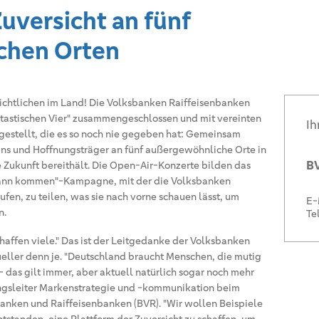
Zuversicht an fünf
chen Orten
rsichtlichen im Land! Die Volksbanken Raiffeisenbanken
ntastischen Vier" zusammengeschlossen und mit vereinten
Ih
gestellt, die es so noch nie gegeben hat: Gemeinsam
ns und Hoffnungsträger an fünf außergewöhnliche Orte in
BV
e Zukunft bereithält. Die Open-Air-Konzerte bilden das
 kann kommen"-Kampagne, mit der die Volksbanken
en, zu teilen, was sie nach vorne schauen lässt, um
E-
n.
Te
schaffen viele." Das ist der Leitgedanke der Volksbanken
ueller denn je. "Deutschland braucht Menschen, die mutig
 das gilt immer, aber aktuell natürlich sogar noch mehr
ungsleiter Markenstrategie und -kommunikation beim
nken und Raiffeisenbanken (BVR). "Wir wollen Beispiele