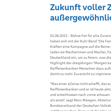
Zukunft voller 
außergewöhnli
01.06.2021
-
Bühne frei für alle Zuve
haben sich mit der Kult-Band "Die Fa
Kräften eine Kampagne auf die Beine 
laden sie Macherinnen und Macher, Fa
Deutschland ein, um zu feiern, was di
Highlight der diesjährigen "Morgen
Raiffeisenbanken Menschen dazu aufruf
damit zu mehr Zuversicht zu inspiriere
"Was einer alleine nicht schafft, das 
Raiffeisenbanken und er ist heute akt
und entschlossen nach vorne schauen -
als sonst", sagt Marc Weegen, Abteil
Bundesverband der Deutschen Volksba