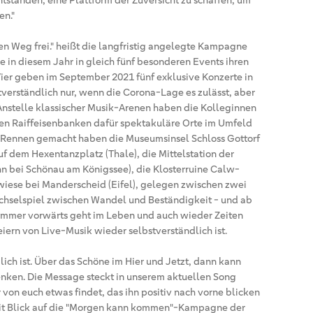
ntstanden, eine Plattform der Zuversicht zu schaffen, um
en."
 Weg frei." heißt die langfristig angelegte Kampagne
 in diesem Jahr in gleich fünf besonderen Events ihren
Vier geben im September 2021 fünf exklusive Konzerte in
verständlich nur, wenn die Corona-Lage es zulässt, aber
 Anstelle klassischer Musik-Arenen haben die Kolleginnen
en Raiffeisenbanken dafür spektakuläre Orte im Umfeld
s Rennen gemacht haben die Museumsinsel Schloss Gottorf
uf dem Hexentanzplatz (Thale), die Mittelstation der
n bei Schönau am Königssee), die Klosterruine Calw-
wiese bei Manderscheid (Eifel), gelegen zwischen zwei
Wechselspiel zwischen Wandel und Beständigkeit - und ab
es immer vorwärts geht im Leben und auch wieder Zeiten
rn von Live-Musik wieder selbstverständlich ist.
ich ist. Über das Schöne im Hier und Jetzt, dann kann
nken. Die Message steckt in unserem aktuellen Song
r von euch etwas findet, das ihn positiv nach vorne blicken
 mit Blick auf die "Morgen kann kommen"-Kampagne der