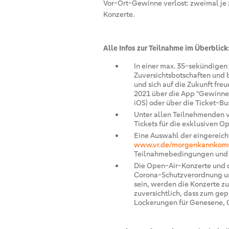
Vor-Ort-Gewinne verlost: zweimal je 
Konzerte.
Alle Infos zur Teilnahme im Überblick
In einer max. 35-sekündigen
Zuversichtsbotschaften und 
und sich auf die Zukunft freu
2021 über die App "Gewinner
iOS) oder über die Ticket-Bu
Unter allen Teilnehmenden v
Tickets für die exklusiven O
Eine Auswahl der eingereich
www.vr.de/morgenkannko
Teilnahmebedingungen und di
Die Open-Air-Konzerte und d
Corona-Schutzverordnung und
sein, werden die Konzerte zu
zuversichtlich, dass zum ge
Lockerungen für Genesene, G