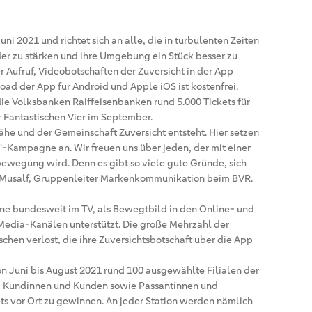
Juni 2021 und richtet sich an alle, die in turbulenten Zeiten
der zu stärken und ihre Umgebung ein Stück besser zu
r Aufruf, Videobotschaften der Zuversicht in der App
ad der App für Android und Apple iOS ist kostenfrei.
ie Volksbanken Raiffeisenbanken rund 5.000 Tickets für
 Fantastischen Vier im September.
Nähe und der Gemeinschaft Zuversicht entsteht. Hier setzen
-Kampagne an. Wir freuen uns über jeden, der mit einer
bewegung wird. Denn es gibt so viele gute Gründe, sich
ré Musalf, Gruppenleiter Markenkommunikation beim BVR.
ne bundesweit im TV, als Bewegtbild in den Online- und
Media-Kanälen unterstützt. Die große Mehrzahl der
hen verlost, die ihre Zuversichtsbotschaft über die App
on Juni bis August 2021 rund 100 ausgewählte Filialen der
m Kundinnen und Kunden sowie Passantinnen und
ts vor Ort zu gewinnen. An jeder Station werden nämlich