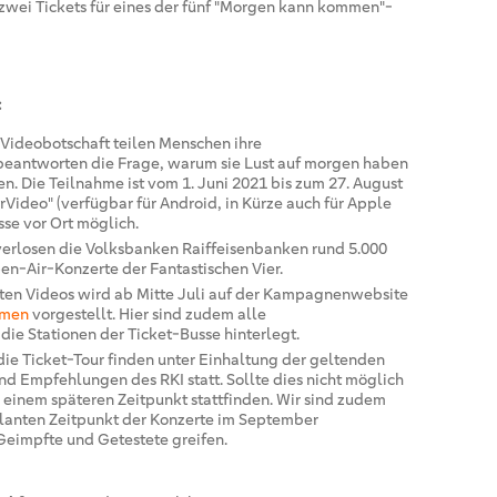
zwei Tickets für eines der fünf "Morgen kann kommen"-
:
 Videobotschaft teilen Menschen ihre
beantworten die Frage, warum sie Lust auf morgen haben
en. Die Teilnahme ist vom 1. Juni 2021 bis zum 27. August
Video" (verfügbar für Android, in Kürze auch für Apple
sse vor Ort möglich.
erlosen die Volksbanken Raiffeisenbanken rund 5.000
pen-Air-Konzerte der Fantastischen Vier.
ten Videos wird ab Mitte Juli auf der Kampagnenwebsite
mmen
vorgestellt. Hier sind zudem alle
e Stationen der Ticket-Busse hinterlegt.
ie Ticket-Tour finden unter Einhaltung der geltenden
 Empfehlungen des RKI statt. Sollte dies nicht möglich
 einem späteren Zeitpunkt stattfinden. Wir sind zudem
planten Zeitpunkt der Konzerte im September
eimpfte und Getestete greifen.