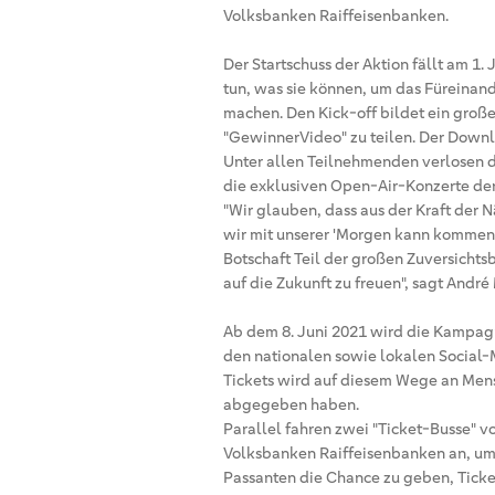
Volksbanken Raiffeisenbanken.
Der Startschuss der Aktion fällt am 1. 
tun, was sie können, um das Füreinan
machen. Den Kick-off bildet ein große
"GewinnerVideo" zu teilen. Der Downlo
Unter allen Teilnehmenden verlosen d
die exklusiven Open-Air-Konzerte der
"Wir glauben, dass aus der Kraft der 
wir mit unserer 'Morgen kann kommen'
Botschaft Teil der großen Zuversichts
auf die Zukunft zu freuen", sagt And
Ab dem 8. Juni 2021 wird die Kampag
den nationalen sowie lokalen Social-
Tickets wird auf diesem Wege an Mensc
abgegeben haben.
Parallel fahren zwei "Ticket-Busse" v
Volksbanken Raiffeisenbanken an, u
Passanten die Chance zu geben, Ticke