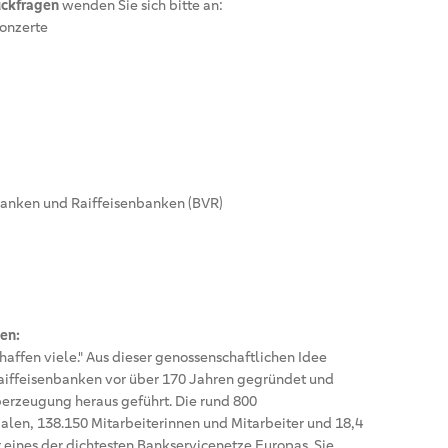
ückfragen
wenden Sie sich bitte an:
onzerte
anken und Raiffeisenbanken (BVR)
en:
chaffen viele." Aus dieser genossenschaftlichen Idee
iffeisenbanken vor über 170 Jahren gegründet und
erzeugung heraus geführt. Die rund 800
alen, 138.150 Mitarbeiterinnen und Mitarbeiter und 18,4
r eines der dichtesten Bankservicenetze Europas. Sie