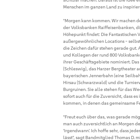
sichtbar machen. Daraus ist die Idee e
Menschen im ganzen Land zu inspirier
"Morgen kann kommen. Wir machen den
der Volksbanken Raiffeisenbanken, die
Höhepunkt findet: Die Fantastischen 
außergewöhnlichen Locations - selbst
die Zeichen dafür stehen gerade gut.
und Kollegen der rund 800 Volksbank
ihrer Geschäftsgebiete nominiert. Da
(Schleswig), das Harzer Bergtheater a
bayerischen Jennerbahn (eine Seilbah
Hirsau (Schwarzwald) und die Turnier
Burgruinen. Sie alle stehen für das 
sofort auch für die Zuversicht, dass 
kommen, in denen das gemeinsame Feie
"Freut euch über das, was gerade mögl
man auch zuversichtlich an Morgen de
'Irgendwann'. Ich hoffe sehr, dass jede
lässt", sagt Bandmitglied Thomas D.