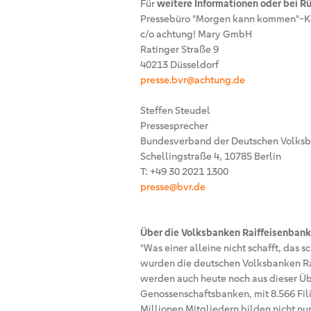
Für
weitere Informationen oder bei R
Pressebüro "Morgen kann kommen"-K
c/o achtung! Mary GmbH
Ratinger Straße 9
40213 Düsseldorf
presse.bvr@achtung.de
Steffen Steudel
Pressesprecher
Bundesverband der Deutschen Volksb
Schellingstraße 4, 10785 Berlin
T: +49 30 2021 1300
presse@bvr.de
Über die Volksbanken Raiffeisenbank
"Was einer alleine nicht schafft, das s
wurden die deutschen Volksbanken Ra
werden auch heute noch aus dieser Üb
Genossenschaftsbanken, mit 8.566 Fili
Millionen Mitgliedern bilden nicht nu