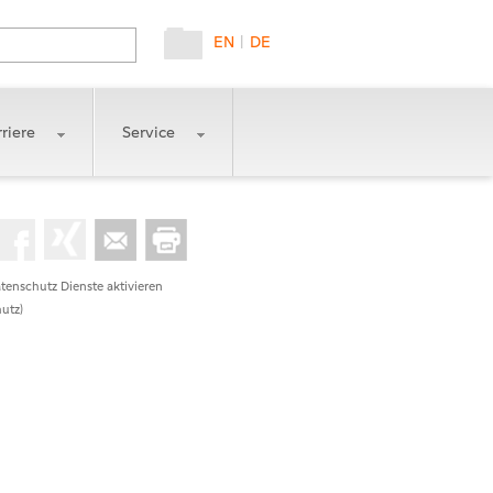
EN
|
DE
riere
Service
tenschutz Dienste aktivieren
utz)