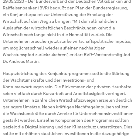
29.05.2020
-
Der Bundesverband der Deutschen Volksbanken und
Raiffeisenbanken (BVR) begrüßt den Plan der Bundesregierung,
ein Konjunkturpaket zur Unterstützung der Erholung der
Wirtschaft auf den Weg zu bringen. "Mit dem allmählichen
Auslaufen der wirtschaftlichen Beschränkungen kehrt die
Wirtschaft noch lange nicht in die Normalität zurück. Die
Unternehmen brauchen jetzt starke wirtschaftspolitische Impulse,
um möglichst schnell wieder auf einen nachhaltigen
Wachstumspfad zurückzukehren", erklärt BVR-Vorstandsmitglied
Dr. Andreas Martin.
Hauptzielrichtung des Konjunkturprogramms sollte die Stärkung
der Wachstumskräfte und der Investitions- und
Konsumerwartungen sein. Die Einkommen der privaten Haushalte
seien vielfach durch Kurzarbeit und Arbeitslosigkeit verringert.
Unternehmen in zahlreichen Wirtschaftszweigen erzielen deutlich
geringere Umsätze. Neben kräftigen Nachfrageimpulsen sollten
die Wachstumskräfte durch Anreize für Unternehmensinvestitionen
gestärkt werden. Einzelne Komponenten des Programms sollten
gezielt die Digitalisierung und den Klimaschutz unterstützen. Dies
sollte mit erhöhten staatlichen Investitionen in die dazugehörige