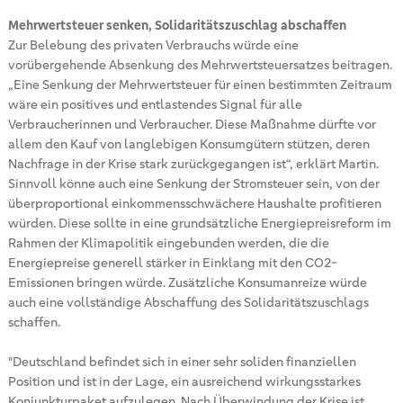
Mehrwertsteuer senken, Solidaritätszuschlag abschaffen
Zur Belebung des privaten Verbrauchs würde eine
vorübergehende Absenkung des Mehrwertsteuersatzes beitragen.
„Eine Senkung der Mehrwertsteuer für einen bestimmten Zeitraum
wäre ein positives und entlastendes Signal für alle
Verbraucherinnen und Verbraucher. Diese Maßnahme dürfte vor
allem den Kauf von langlebigen Konsumgütern stützen, deren
Nachfrage in der Krise stark zurückgegangen ist“, erklärt Martin.
Sinnvoll könne auch eine Senkung der Stromsteuer sein, von der
überproportional einkommensschwächere Haushalte profitieren
würden. Diese sollte in eine grundsätzliche Energiepreisreform im
Rahmen der Klimapolitik eingebunden werden, die die
Energiepreise generell stärker in Einklang mit den CO2-
Emissionen bringen würde. Zusätzliche Konsumanreize würde
auch eine vollständige Abschaffung des Solidaritätszuschlags
schaffen.
"Deutschland befindet sich in einer sehr soliden finanziellen
Position und ist in der Lage, ein ausreichend wirkungsstarkes
Konjunkturpaket aufzulegen. Nach Überwindung der Krise ist