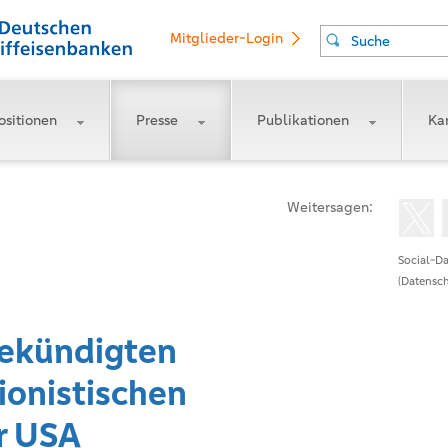
Mitglieder-Login
Suche
ositionen
Presse
Publikationen
Kar
Weitersagen:
Social-Da
(Datensch
gekündigten
ionistischen
r USA