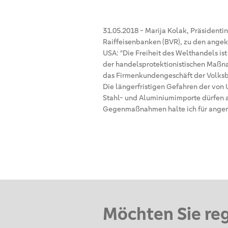
31.05.2018
-
Marija Kolak, Präsident
Raiffeisenbanken (BVR), zu den ange
USA: "Die Freiheit des Welthandels is
der handelsprotektionistischen Maßna
das Firmenkundengeschäft der Volksba
Die längerfristigen Gefahren der von
Stahl- und Aluminiumimporte dürfen a
Gegenmaßnahmen halte ich für angem
Möchten Sie re