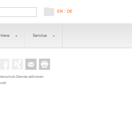
EN
|
DE
riere
Service
tenschutz Dienste aktivieren
utz)