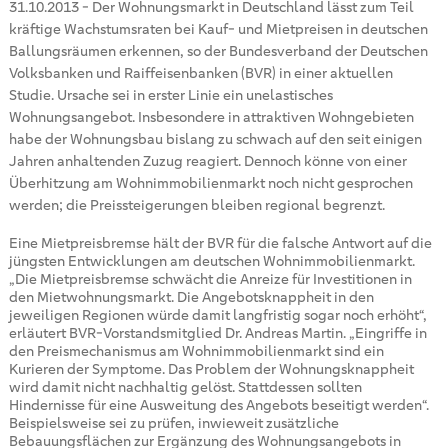
31.10.2013
-
Der Wohnungsmarkt in Deutschland lässt zum Teil
kräftige Wachstumsraten bei Kauf- und Mietpreisen in deutschen
Ballungsräumen erkennen, so der Bundesverband der Deutschen
Volksbanken und Raiffeisenbanken (BVR) in einer aktuellen
Studie. Ursache sei in erster Linie ein unelastisches
Wohnungsangebot. Insbesondere in attraktiven Wohngebieten
habe der Wohnungsbau bislang zu schwach auf den seit einigen
Jahren anhaltenden Zuzug reagiert. Dennoch könne von einer
Überhitzung am Wohnimmobilienmarkt noch nicht gesprochen
werden; die Preissteigerungen bleiben regional begrenzt.
Eine Mietpreisbremse hält der BVR für die falsche Antwort auf die
jüngsten Entwicklungen am deutschen Wohnimmobilienmarkt.
„Die Mietpreisbremse schwächt die Anreize für Investitionen in
den Mietwohnungsmarkt. Die Angebotsknappheit in den
jeweiligen Regionen würde damit langfristig sogar noch erhöht“,
erläutert BVR-Vorstandsmitglied Dr. Andreas Martin. „Eingriffe in
den Preismechanismus am Wohnimmobilienmarkt sind ein
Kurieren der Symptome. Das Problem der Wohnungsknappheit
wird damit nicht nachhaltig gelöst. Stattdessen sollten
Hindernisse für eine Ausweitung des Angebots beseitigt werden“.
Beispielsweise sei zu prüfen, inwieweit zusätzliche
Bebauungsflächen zur Ergänzung des Wohnungsangebots in