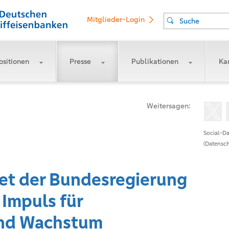
Mitglieder-Login
Suche
ositionen
Presse
Publikationen
Kar
Weitersagen:
Social-Da
(Datensch
et der Bundesregierung
 Impuls für
und Wachstum