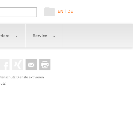
EN
|
DE
riere
Service
tenschutz Dienste aktivieren
utz)