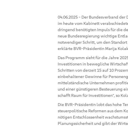
04.06.2025
-
Der Bundesverband der D
im heute vom Kabinett verabschiedete
dringend benötigten Impuls für die de
neue Bundesregierung wichtige Entlast
notwendiger Schritt, um den Standort
erklärte BVR-Präsidentin Marija Kolak
Das Programm sieht für die Jahre 202
Investitionen in bewegliche Wirtschaft
Schritten von derzeit 15 auf 10 Proz
einbehaltener Gewinne für Personenge
mittelständische Unternehmen profit
und einer günstigeren Besteuerung ein
schafft Raum für Investitionen“, so Kol
Die BVR-Präsidentin lobt das hohe T
steuerpolitische Reformen aus dem Koa
nötigen Entschlossenheit wachstumss
Planungssicherheit und gibt der Wirt