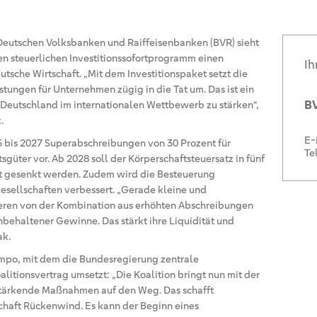
eutschen Volksbanken und Raiffeisenbanken (BVR) sieht
n steuerlichen Investitionssofortprogramm einen
Ih
utsche Wirtschaft. „Mit dem Investitionspaket setzt die
ungen für Unternehmen zügig in die Tat um. Das ist ein
BV
 Deutschland im internationalen Wettbewerb zu stärken“,
.
E-
5 bis 2027 Superabschreibungen von 30 Prozent für
Te
sgüter vor. Ab 2028 soll der Körperschaftsteuersatz in fünf
ent gesenkt werden. Zudem wird die Besteuerung
sellschaften verbessert. „Gerade kleine und
ieren von der Kombination aus erhöhten Abschreibungen
behaltener Gewinne. Das stärkt ihre Liquidität und
ak.
empo, mit dem die Bundesregierung zentrale
litionsvertrag umsetzt: „Die Koalition bringt nun mit der
tärkende Maßnahmen auf den Weg. Das schafft
schaft Rückenwind. Es kann der Beginn eines