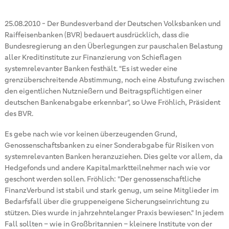
25.08.2010
-
Der Bundesverband der Deutschen Volksbanken und
Raiffeisenbanken (BVR) bedauert ausdrücklich, dass die
Bundesregierung an den Überlegungen zur pauschalen Belastung
aller Kreditinstitute zur Finanzierung von Schieflagen
systemrelevanter Banken festhält. "Es ist weder eine
grenzüberschreitende Abstimmung, noch eine Abstufung zwischen
den eigentlichen Nutznießern und Beitragspflichtigen einer
deutschen Bankenabgabe erkennbar", so Uwe Fröhlich, Präsident
des BVR.
Es gebe nach wie vor keinen überzeugenden Grund,
Genossenschaftsbanken zu einer Sonderabgabe für Risiken von
systemrelevanten Banken heranzuziehen. Dies gelte vor allem, da
Hedgefonds und andere Kapitalmarktteilnehmer nach wie vor
geschont werden sollen. Fröhlich: "Der genossenschaftliche
FinanzVerbund ist stabil und stark genug, um seine Mitglieder im
Bedarfsfall über die gruppeneigene Sicherungseinrichtung zu
stützen. Dies wurde in jahrzehntelanger Praxis bewiesen." In jedem
Fall sollten – wie in Großbritannien – kleinere Institute von der