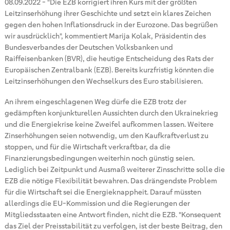
08.09.2022
-
"Die EZB korrigiert ihren Kurs mit der größten
Leitzinserhöhung ihrer Geschichte und setzt ein klares Zeichen
gegen den hohen Inflationsdruck in der Eurozone. Das begrüßen
wir ausdrücklich", kommentiert Marija Kolak, Präsidentin des
Bundesverbandes der Deutschen Volksbanken und
Raiffeisenbanken (BVR), die heutige Entscheidung des Rats der
Europäischen Zentralbank (EZB). Bereits kurzfristig könnten die
Leitzinserhöhungen den Wechselkurs des Euro stabilisieren.
An ihrem eingeschlagenen Weg dürfe die EZB trotz der
gedämpften konjunkturellen Aussichten durch den Ukrainekrieg
und die Energiekrise keine Zweifel aufkommen lassen. Weitere
Zinserhöhungen seien notwendig, um den Kaufkraftverlust zu
stoppen, und für die Wirtschaft verkraftbar, da die
Finanzierungsbedingungen weiterhin noch günstig seien.
Lediglich bei Zeitpunkt und Ausmaß weiterer Zinsschritte solle die
EZB die nötige Flexibilität bewahren. Das drängendste Problem
für die Wirtschaft sei die Energieknappheit. Darauf müssten
allerdings die EU-Kommission und die Regierungen der
Mitgliedsstaaten eine Antwort finden, nicht die EZB. "Konsequent
das Ziel der Preisstabilität zu verfolgen, ist der beste Beitrag, den