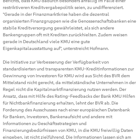
Berichts, dass KMU dadurch besonders anfällig im Falle einer
restriktiveren Kreditvergabepolitik seien, zu undifferenziert.
"Gerade in der Finanzmarktkrise haben die dezentral
organisierten Finanzgruppen wie die Genossenschaftsbanken eine
stabile Kreditversorgung gewährleistet, als sich andere
Bankengruppen oft mit Krediten zurückhielten. Zudem weisen
gerade in Deutschland viele KMU eine gute
Eigenkapitalausstattung auf", unterstreicht Hofmann.
Die Initiative zur Verbesserung der Verfügbarkeit von
standardisierten und transparenten KMU-Kreditinformationen zur
Gewinnung von Investoren für KMU wird aus Sicht des BVR dem
Mittelstand nicht gerecht, da mittelständische Unternehmen in der
Regel nicht die Kapitalmarktfinanzierung nutzen werden. Der
Ansatz, dass mit Hilfe des Rating-Feedbacks der Bank KMU Hilfen
für Nichtbankfinanzierung erhalten, lehnt der BVR ab. Die
Forderung des Ausschusses nach einer europäischen Datenbank
für Banken, Investoren, Bankenaufsicht und andere mit
Informationen zu Geschäftsstrategien und
Finanzierungsbedürfnissen von KMU, in die KMU freiwillig Daten
eingeben, ist nicht zielführend. Die Informationen lassen sich am