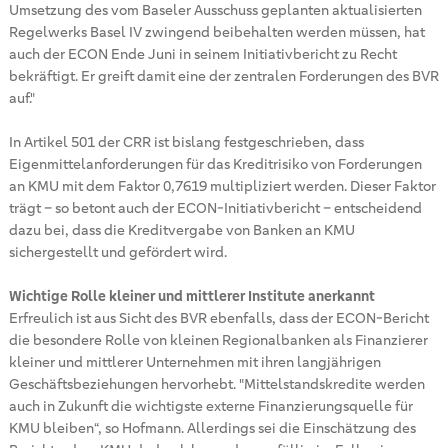
Umsetzung des vom Baseler Ausschuss geplanten aktualisierten
Regelwerks Basel IV zwingend beibehalten werden müssen, hat
auch der ECON Ende Juni in seinem Initiativbericht zu Recht
bekräftigt. Er greift damit eine der zentralen Forderungen des BVR
auf."
In Artikel 501 der CRR ist bislang festgeschrieben, dass
Eigenmittelanforderungen für das Kreditrisiko von Forderungen
an KMU mit dem Faktor 0,7619 multipliziert werden. Dieser Faktor
trägt – so betont auch der ECON-Initiativbericht – entscheidend
dazu bei, dass die Kreditvergabe von Banken an KMU
sichergestellt und gefördert wird.
Wichtige Rolle kleiner und mittlerer Institute anerkannt
Erfreulich ist aus Sicht des BVR ebenfalls, dass der ECON-Bericht
die besondere Rolle von kleinen Regionalbanken als Finanzierer
kleiner und mittlerer Unternehmen mit ihren langjährigen
Geschäftsbeziehungen hervorhebt. "Mittelstandskredite werden
auch in Zukunft die wichtigste externe Finanzierungsquelle für
KMU bleiben“, so Hofmann. Allerdings sei die Einschätzung des