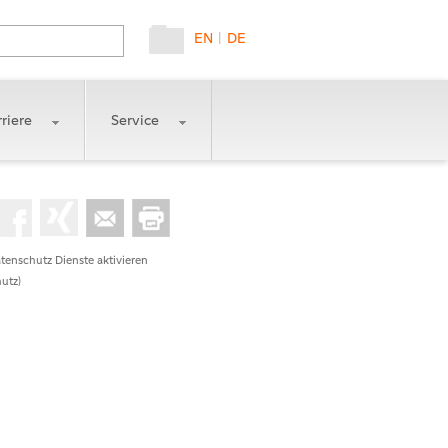
EN
|
DE
riere
Service
tenschutz Dienste aktivieren
utz)