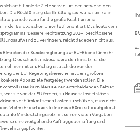
s sich ambitionierte Ziele setzen, um den notwendigen
ben. Die Rückführung des Erfüllungsaufwands um zehn
Ih
slaturperiode wäre für die große Koalition eine
n in der Europäischen Union (EU) orientiert. Das heute vom
BV
tsprogramms "Bessere Rechtsetzung 2014" beschlossene
üllungsaufwand zu verringern, reicht dagegen nicht aus.
E-
das Eintreten der Bundesregierung auf EU-Ebene für mehr
Te
ung. Dies schließt insbesondere den Einsatz für die
ernehmen mit ein. Richtig ist auch die von der
zierung der EU-Regelungsbereiche mit dem größten
e konkrete Abbauziele festgelegt werden sollen. Die
kontrollrates kann hierzu einen entscheidenden Beitrag
s, was sie von der EU fordert, zu Hause selbst einlösen.
rksam vor bürokratischen Lasten zu schützen, muss nicht
en. Vielmehr darf auch keine neue Bürokratie aufgebaut
geplante Mindestlohngesetz mit seinen vielen Vorgaben
ielsweise eine weitgehende Auftraggeberhaftung und
fbewahrungspflichten.