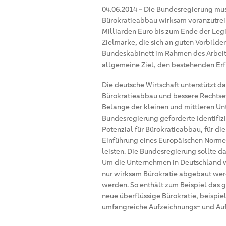
04.06.2014
-
Die Bundesregierung mus
Bürokratieabbau wirksam voranzutrei
Milliarden Euro bis zum Ende der Legi
Zielmarke, die sich an guten Vorbilder
Bundeskabinett im Rahmen des Arbei
allgemeine Ziel, den bestehenden Erf
Die deutsche Wirtschaft unterstützt 
Bürokratieabbau und bessere Rechtsetz
Belange der kleinen und mittleren Unt
Bundesregierung geforderte Identifi
Potenzial für Bürokratieabbau, für di
Einführung eines Europäischen Normen
leisten. Die Bundesregierung sollte da
Um die Unternehmen in Deutschland wi
nur wirksam Bürokratie abgebaut werd
werden. So enthält zum Beispiel das 
neue überflüssige Bürokratie, beisp
umfangreiche Aufzeichnungs- und Au