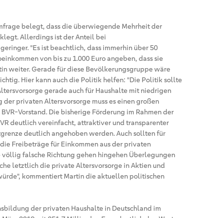
frage belegt, dass die überwiegende Mehrheit der
gt. Allerdings ist der Anteil bei
inger. "Es ist beachtlich, dass immerhin über 50
oeinkommen von bis zu 1.000 Euro angeben, dass sie
tin weiter. Gerade für diese Bevölkerungsgruppe wäre
htig. Hier kann auch die Politik helfen: "Die Politik sollte
Altersvorsorge gerade auch für Haushalte mit niedrigen
 der privaten Altersvorsorge muss es einen großen
r BVR-Vorstand. Die bisherige Förderung im Rahmen der
R deutlich vereinfacht, attraktiver und transparenter
tgrenze deutlich angehoben werden. Auch sollten für
 die Freibeträge für Einkommen aus der privaten
ne völlig falsche Richtung gehen hingehen Überlegungen
che letztlich die private Altersvorsorge in Aktien und
ürde", kommentiert Martin die aktuellen politischen
sbildung der privaten Haushalte in Deutschland im