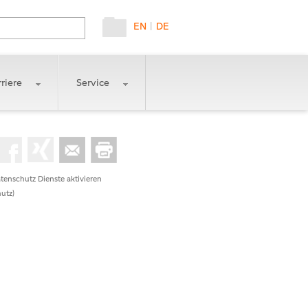
EN
|
DE
riere
Service
tenschutz Dienste aktivieren
utz)