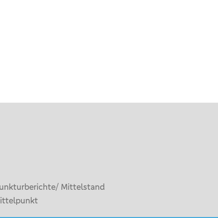
unkturberichte/ Mittelstand
ittelpunkt