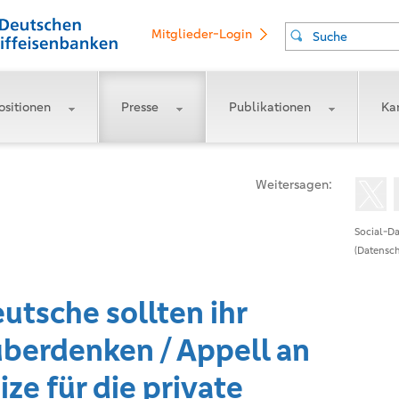
Mitglieder-Login
Suche
ositionen
Presse
Publikationen
Kar
Weitersagen:
Social-Da
(Datensch
utsche sollten ihr
überdenken / Appell an
ize für die private