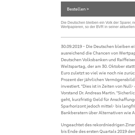
Bestellen >
Die Deutschen bleiben ein Volk der Sparer, 
Wertpapieren, so der BVR in seiner aktuellen
30.09.2019
-
Die Deutschen bleiben ei
ausreichend die Chancen von Wertpa
Deutschen Volksbanken und Raiffeisen
Weltspartag, der am 30. Oktober stat
Euro zuletzt so viel wie noch nie zurü
Prozent der jährlichen Vermögensbildu
investiert. "Dies ist in Zeiten von Nu
Vorstand Dr. Andreas Martin. "Sicherl
geht, kurzfristig Geld für Anschaffun
Sparhorizont jedoch mittel- bis langfr
Bankberatern über Alternativen wie A
Ungeachtet des rekordniedrigen Zins
bis Ende des ersten Quartals 2019 de