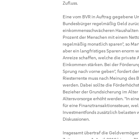
Zufluss.
Eine vom BVR in Auftrag gegebene Um
Bundesbürger regelmäßig Geld zurückle
einkommensschwächeren Haushalten ger
Prozent der Menschen mit einem Nett
regelmäßig monatlich sparen", so Mar
aber ein langfristiges Sparen enorm wic
Anreize schaffen, welche die private 
Einkommen stärken. Bei der Förderung
Sprung nach vorne geben", fordert de
Riesterrente muss nach Meinung des BV
werden. Dabei sollte die Förderhöchs
Bezieher der Grundsicherung im Alter
Altersvorsorge erhöht werden. "In ei
für eine Finanztransaktionssteuer, wel
Investmentfonds zusätzlich belasten w
Diskussionen.
Insgesamt übertraf die Geldvermögen