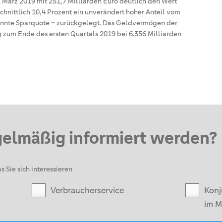
. März 2019 mit 251,7 Milliarden Euro deutlich den Wert
chnittlich 10,4 Prozent ein unverändert hoher Anteil vom
nnte Sparquote – zurückgelegt. Das Geldvermögen der
g zum Ende des ersten Quartals 2019 bei 6.356 Milliarden
gelmäßig informiert werden?
s Sie sich interessieren
Verbraucherservice
Konj
im M