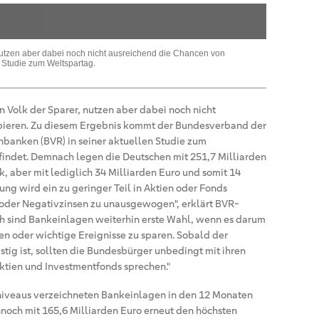
nutzen aber dabei noch nicht ausreichend die Chancen von
 Studie zum Weltspartag.
n Volk der Sparer, nutzen aber dabei noch nicht
pieren. Zu diesem Ergebnis kommt der Bundesverband der
banken (BVR) in seiner aktuellen Studie zum
tfindet. Demnach legen die Deutschen mit 251,7 Milliarden
ck, aber mit lediglich 34 Milliarden Euro und somit 14
ng wird ein zu geringer Teil in Aktien oder Fonds
ll- oder Negativzinsen zu unausgewogen", erklärt BVR-
ich sind Bankeinlagen weiterhin erste Wahl, wenn es darum
gen oder wichtige Ereignisse zu sparen. Sobald der
istig ist, sollten die Bundesbürger unbedingt mit ihren
ktien und Investmentfonds sprechen."
niveaus verzeichneten Bankeinlagen in den 12 Monaten
nnoch mit 165,6 Milliarden Euro erneut den höchsten