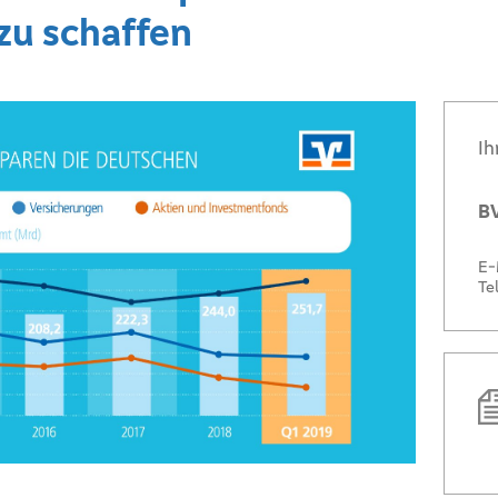
zu schaffen
Ih
BV
E-
Te