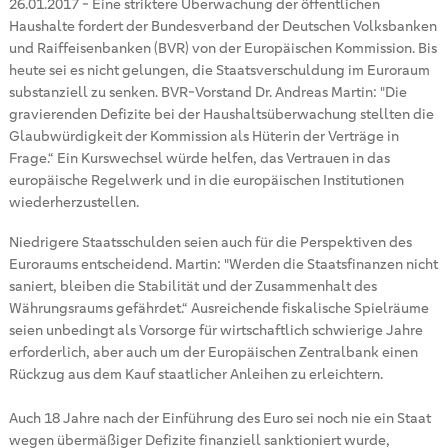
26.01.2017
-
Eine striktere Überwachung der öffentlichen
Haushalte fordert der Bundesverband der Deutschen Volksbanken
und Raiffeisenbanken (BVR) von der Europäischen Kommission. Bis
heute sei es nicht gelungen, die Staatsverschuldung im Euroraum
substanziell zu senken. BVR-Vorstand Dr. Andreas Martin: "Die
gravierenden Defizite bei der Haushaltsüberwachung stellten die
Glaubwürdigkeit der Kommission als Hüterin der Verträge in
Frage.“ Ein Kurswechsel würde helfen, das Vertrauen in das
europäische Regelwerk und in die europäischen Institutionen
wiederherzustellen.
Niedrigere Staatsschulden seien auch für die Perspektiven des
Euroraums entscheidend. Martin: "Werden die Staatsfinanzen nicht
saniert, bleiben die Stabilität und der Zusammenhalt des
Währungsraums gefährdet.“ Ausreichende fiskalische Spielräume
seien unbedingt als Vorsorge für wirtschaftlich schwierige Jahre
erforderlich, aber auch um der Europäischen Zentralbank einen
Rückzug aus dem Kauf staatlicher Anleihen zu erleichtern.
Auch 18 Jahre nach der Einführung des Euro sei noch nie ein Staat
wegen übermäßiger Defizite finanziell sanktioniert wurde,