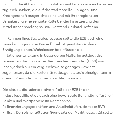
nicht nur die Aktien- und Immobilienmärkte, sondern sie belasten
zugleich Banken, die auf das traditionelle Einlagen- und
Kreditgeschäft ausgerichtet sind und mit ihrer regionalen
Verankerung eine zentrale Rolle bei der Finanzierung des
Mittelstands spielen", so BVR-Vorstand Gerhard Hofmann.
Im Rahmen ihres Strategieprozesses sollte die EZB auch eine
Berücksichtigung der Preise für selbstgenutzten Wohnraum in
Erwägung ziehen. Wohnkosten beeinflussen die
Inflationsentwicklung in besonderem Maße. Im geldpolitisch
relevanten Harmonisierten Verbraucherpreisindex (HVPI) wird
ihnen jedoch nur ein vergleichsweise geringes Gewicht
zugemessen, da die Kosten für selbstgenutztes Wohneigentum in
diesem Preisindex nicht berücksichtigt werden.
Die aktuell diskutierte aktivere Rolle der EZB in der
Industriepolitik, etwa durch eine bevorzugte Behandlung "grüner"
Banken und Wertpapiere im Rahmen von
Refinanzierungsgeschäften und Anleihekäufen, sieht der BVR
kritisch. Den bisher gültigen Grundsatz der Marktneutralität sollte