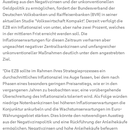
Ausstieg aus den Negativzinsen und der unkonventionellen
Geldpolitik zu ermöglichen, fordert der Bundesverband der
Deutschen Volksbanken und Raiffeisenbanken (BVR) in seiner
aktuellen Studie "Volkswirtschaft Kompakt". Derzeit verfolgt die
EZB ein Inflationsziel von unter, aber nahe zwei Prozent, welches
in der mittleren Frist erreicht werden soll. Die
Inflationserwartungen für diesen Zeitraum verharren aber
ungeachtet negativer Zentralbankzinsen und umfangreicher
unkonventioneller Maßnahmen deutlich unter dem angestrebten
Ziel.
"Die EZB sollte im Rahmen ihres Strategieprozesses ein
durchschnittliches Inflationsziel ins Auge fassen, bei dem nach
Phasen eines besonders geringen Preisanstiegs, wie er in den
vergangenen Jahren zu beobachten war, eine vorübergehende
Überschreitung des Inflationsziels toleriert wird. Als Folge würden
niedrige Notenbankzinsen bei höheren Inflationserwartungen die
Konjunktur ankurbeln und die Wachstumserwartungen im Euro-
Währungsgebiet stärken. Dies könnte den notwendigen Ausstieg
aus der Negativzinspolitik und eine Rückführung der Anleihekäufe
ermöglichen. Negativzinsen und hohe Anleihekäufe befeuern