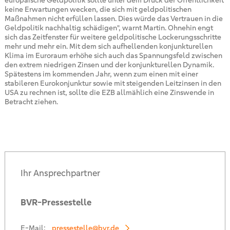
europäische Geldpolitik sollte unter dem Druck der Öffentlichkeit
keine Erwartungen wecken, die sich mit geldpolitischen
Maßnahmen nicht erfüllen lassen. Dies würde das Vertrauen in die
Geldpolitik nachhaltig schädigen", warnt Martin. Ohnehin engt
sich das Zeitfenster für weitere geldpolitische Lockerungsschritte
mehr und mehr ein. Mit dem sich aufhellenden konjunkturellen
Klima im Euroraum erhöhe sich auch das Spannungsfeld zwischen
den extrem niedrigen Zinsen und der konjunkturellen Dynamik.
Spätestens im kommenden Jahr, wenn zum einen mit einer
stabileren Eurokonjunktur sowie mit steigenden Leitzinsen in den
USA zu rechnen ist, sollte die EZB allmählich eine Zinswende in
Betracht ziehen.
Ihr Ansprechpartner
BVR-Pressestelle
E-Mail:
pressestelle@bvr.de