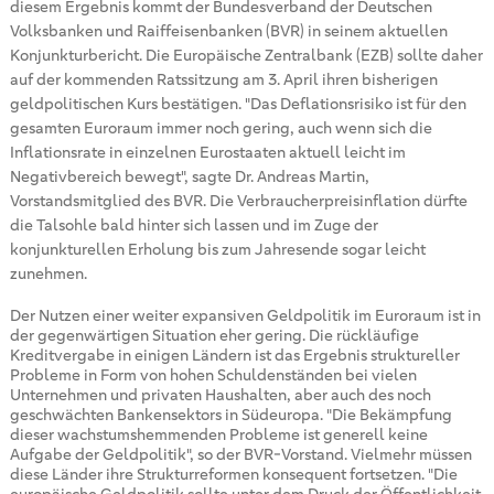
diesem Ergebnis kommt der Bundesverband der Deutschen
Volksbanken und Raiffeisenbanken (BVR) in seinem aktuellen
Konjunkturbericht. Die Europäische Zentralbank (EZB) sollte daher
auf der kommenden Ratssitzung am 3. April ihren bisherigen
geldpolitischen Kurs bestätigen. "Das Deflationsrisiko ist für den
gesamten Euroraum immer noch gering, auch wenn sich die
Inflationsrate in einzelnen Eurostaaten aktuell leicht im
Negativbereich bewegt", sagte Dr. Andreas Martin,
Vorstandsmitglied des BVR. Die Verbraucherpreisinflation dürfte
die Talsohle bald hinter sich lassen und im Zuge der
konjunkturellen Erholung bis zum Jahresende sogar leicht
zunehmen.
Der Nutzen einer weiter expansiven Geldpolitik im Euroraum ist in
der gegenwärtigen Situation eher gering. Die rückläufige
Kreditvergabe in einigen Ländern ist das Ergebnis struktureller
Probleme in Form von hohen Schuldenständen bei vielen
Unternehmen und privaten Haushalten, aber auch des noch
geschwächten Bankensektors in Südeuropa. "Die Bekämpfung
dieser wachstumshemmenden Probleme ist generell keine
Aufgabe der Geldpolitik", so der BVR-Vorstand. Vielmehr müssen
diese Länder ihre Strukturreformen konsequent fortsetzen. "Die