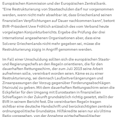
Europäischen Kommission und der Europäischen Zentralbank.
"Eine Restrukturierung von Staatsschulden darf nur vorgenommen
werden, wenn nicht mehr absehbar ist, dass Griechenland seinen
finanziellen Verpflichtungen auf Dauer nachkommen kann", betont
BVR-Präsident Uwe Fröhlich anlässlich des vom Verband heute
vorgelegten Konjunkturberichts. Ergebe die Prüfung der drei
international angesehenen Organisationen aber, dass eine
Solvenz Griechenlands nicht mehr gegeben sei, müsse die
Restrukturierung zügig in Angriff genommen werden.
Im Fall einer Umschuldung sollten sich die europäischen Staats-
und Regierungschefs an den Regeln orientieren, die für den
dauerhaften Rettungsschirm, der zum Juli 2013 seine Arbeit
aufnehmen solle, vereinbart worden seien. Käme es zu einer
Restrukturierung, sei demnach Laufzeitverlängerungen und
Zinsanpassungen der Vorzug gegenüber Forderungsabschlägen
(Haircuts) zu geben. Mit dem dauerhaften Rettungsschirm seien die
Eckpfeiler für den Umgang mit Eurostaaten in finanziellen
Schieflagen in der Zukunft grundsätzlich richtig gesetzt, stellt der
BVR in seinem Bericht fest. Die vereinbarten Regeln tragen
sichtbar eine deutsche Handschrift und berücksichtigten zentrale
ordnungspolitische Grundsätze. Hilfskredite seien nur als Ultima
Ratio vorgesehen, von der Annahme wirtschaftspolitischer