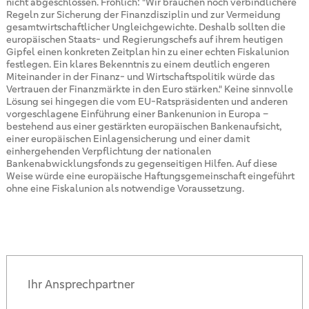
nicht abgeschlossen. Fröhlich: "Wir brauchen noch verbindlichere
Regeln zur Sicherung der Finanzdisziplin und zur Vermeidung
gesamtwirtschaftlicher Ungleichgewichte. Deshalb sollten die
europäischen Staats- und Regierungschefs auf ihrem heutigen
Gipfel einen konkreten Zeitplan hin zu einer echten Fiskalunion
festlegen. Ein klares Bekenntnis zu einem deutlich engeren
Miteinander in der Finanz- und Wirtschaftspolitik würde das
Vertrauen der Finanzmärkte in den Euro stärken." Keine sinnvolle
Lösung sei hingegen die vom EU-Ratspräsidenten und anderen
vorgeschlagene Einführung einer Bankenunion in Europa –
bestehend aus einer gestärkten europäischen Bankenaufsicht,
einer europäischen Einlagensicherung und einer damit
einhergehenden Verpflichtung der nationalen
Bankenabwicklungsfonds zu gegenseitigen Hilfen. Auf diese
Weise würde eine europäische Haftungsgemeinschaft eingeführt
ohne eine Fiskalunion als notwendige Voraussetzung.
Ihr Ansprechpartner