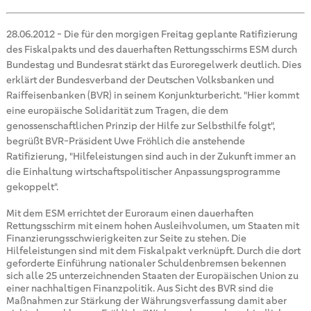
28.06.2012
-
Die für den morgigen Freitag geplante Ratifizierung
des Fiskalpakts und des dauerhaften Rettungsschirms ESM durch
Bundestag und Bundesrat stärkt das Euroregelwerk deutlich. Dies
erklärt der Bundesverband der Deutschen Volksbanken und
Raiffeisenbanken (BVR) in seinem Konjunkturbericht. "Hier kommt
eine europäische Solidarität zum Tragen, die dem
genossenschaftlichen Prinzip der Hilfe zur Selbsthilfe folgt",
begrüßt BVR-Präsident Uwe Fröhlich die anstehende
Ratifizierung, "Hilfeleistungen sind auch in der Zukunft immer an
die Einhaltung wirtschaftspolitischer Anpassungsprogramme
gekoppelt".
Mit dem ESM errichtet der Euroraum einen dauerhaften
Rettungsschirm mit einem hohen Ausleihvolumen, um Staaten mit
Finanzierungsschwierigkeiten zur Seite zu stehen. Die
Hilfeleistungen sind mit dem Fiskalpakt verknüpft. Durch die dort
geforderte Einführung nationaler Schuldenbremsen bekennen
sich alle 25 unterzeichnenden Staaten der Europäischen Union zu
einer nachhaltigen Finanzpolitik. Aus Sicht des BVR sind die
Maßnahmen zur Stärkung der Währungsverfassung damit aber