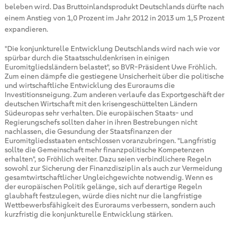
beleben wird. Das Bruttoinlandsprodukt Deutschlands dürfte nach
einem Anstieg von 1,0 Prozent im Jahr 2012 in 2013 um 1,5 Prozent
expandieren.
"Die konjunkturelle Entwicklung Deutschlands wird nach wie vor
spürbar durch die Staatsschuldenkrisen in einigen
Euromitgliedsländern belastet", so BVR-Präsident Uwe Fröhlich.
Zum einen dämpfe die gestiegene Unsicherheit über die politische
und wirtschaftliche Entwicklung des Euroraums die
Investitionsneigung. Zum anderen verlaufe das Exportgeschäft der
deutschen Wirtschaft mit den krisengeschüttelten Ländern
Südeuropas sehr verhalten. Die europäischen Staats- und
Regierungschefs sollten daher in ihren Bestrebungen nicht
nachlassen, die Gesundung der Staatsfinanzen der
Euromitgliedsstaaten entschlossen voranzubringen. "Langfristig
sollte die Gemeinschaft mehr finanzpolitische Kompetenzen
erhalten", so Fröhlich weiter. Dazu seien verbindlichere Regeln
sowohl zur Sicherung der Finanzdisziplin als auch zur Vermeidung
gesamtwirtschaftlicher Ungleichgewichte notwendig. Wenn es
der europäischen Politik gelänge, sich auf derartige Regeln
glaubhaft festzulegen, würde dies nicht nur die langfristige
Wettbewerbsfähigkeit des Euroraums verbessern, sondern auch
kurzfristig die konjunkturelle Entwicklung stärken.