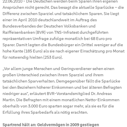
22.06.2010
-
Die Deutschen werden beim Sparen ihren eigenen
Ansprüchen nicht gerecht. Das besagt die aktuelle Sparlücke – die
Differenz zwischen Sparziel und tatsächlichem Sparen. Sie liegt
einer im April 2010 deutschlandweit im Auftrag des
Bundesverbandes der Deutschen Volksbanken und
Raiffeisenbanken (BVR) von TNS-Infratest durchgeführten
repräsentativen Umfrage zufolge monatlich bei 68 Euro pro
Sparer. Damit legten die Bundesbürger ein Drittel weniger auf die
hohe Kante (185 Euro) als sie nach eigener Einschätzung pro Monat
für notwendig hielten (253 Euro).
„Vor allem junge Menschen und Geringverdiener sehen einen
großen Unterschied zwischen ihrem Sparziel und ihrem
tatsächlichen Sparverhalten. Demgegenüber fällt die Sparlücke
bei den Beziehern höherer Einkommen und bei älteren Befragten
niedriger aus“, erläutert BVR-Vorstandsmitglied Dr. Andreas
Martin. Die Befragten mit einem monatlichen Netto-Einkommen
oberhalb von 3.000 Euro sparten sogar mehr, als sie es für die
Erfüllung ihres Sparbedarfs als nötig erachten.
Spartrend hält an: Geldvermögen in 2009 gestiegen