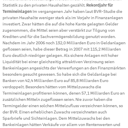
Statistik zu den privaten Haushalten gezählt.
Rekordjahr für
Termineinlagen
Im vergangenen Jahr haben laut BVR-Studie die
privaten Haushalte weniger stark als im Vorjahr in Finanzanlegen
investiert. Zwar hätten die auf die hohe Kante gelegten Gelder
zugenommen, die Mittel seien aber verstärkt zur Tilgung von
Krediten und für die Sachvermögensbildung genutzt worden.
Nachdem im Jahr 2006 noch 132,0 Milliarden Euro in Geldanlagen
geflossen seien, habe dieser Betrag in 2007 mit 115,2 Milliarden
Euro deutlich niedriger gelegen. Als sichere Anlagen mit hoher
Liquidität bei einer gleichzeitig attraktiven Verzinsung seien
Bankeinlagen angesichts der Verwerfungen an den Finanzmärkten
besonders gesucht gewesen. So habe sich die Geldanlage bei
Banken von 42,4 Milliarden Euro auf 85,8 Milliarden Euro
verdoppelt. Besonders hätten vom Mittelzuwachs die
Termineinlagen profitieren können, denen 57,1 Milliarden Euro an
zusätzlichen Mitteln zugeflossen seien. Nie zuvor haben die
Termingelder einen solchen Mittelzufluss verzeichnen können, so
der BVR. Einen erheblichen Zuwachs verzeichneten auch
Sparbriefe und Sichteinlagen. Dem Mittelzuwachs bei den
Bankeinlagen hätten Verkäufe vor allem von Rentenwerten und