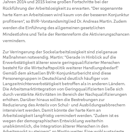
Jahren 2014 und 2015 keine großen Fortschritte bei der
Rückführung der Arbeitslosigkeit zu erwarten. "Der sogenannte
harte Kern an Arbeitslosen wird kaum von der besseren Konjunktur
profitieren", so BVR-Vorstandsmitglied Dr. Andreas Martin. Zudem
werden die Einführung des allgemeinen gesetzlichen
Mindestlohns und Teile der Rentenreform die Aktivierungschancen
vermindern.
Zur Verringerung der Sockelarbeitslosigkeit sind zielgenaue
Maßnahmen notwendig. Martin: "Gerade in Hinblick auf die
Erwerbstätigkeit älterer sowie geringqualifizierter Menschen
besteht für die Wirtschaftspolitik weiterer Handlungsbedarf."
Gemäß dem aktuellen BVR-Konjunkturbericht sind diese
Personengruppen in Deutschland deutlich häufiger von
Langzeitnichterwerbstätigkeit betroffen als in anderen Ländern.
Die Arbeitsmarktintegration von Geringqualifizierten ließe sich
durch verstärkte Aktivitäten im Bereich der Nachqualifizierungen
erhöhen. Darüber hinaus sollten die Bestrebungen zur
Reduzierung des Anteils von Schul- und Ausbildungsabbrechern
intensiviert werden. Damit könnte der harte Kern an
Arbeitslosigkeit langfristig vermindert werden. "Zudem ist es
wegen der demographischen Entwicklung weiterhin
unabkömmlich, die Integration älterer Menschen in den
Arbeitsmarkt zu steigern", so Martin weiter. Eine wohlaustarierte