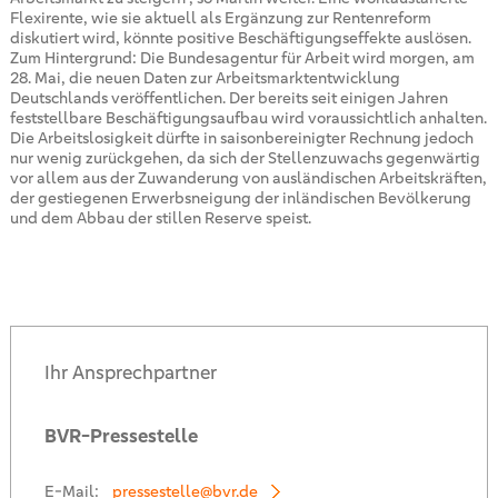
Flexirente, wie sie aktuell als Ergänzung zur Rentenreform
diskutiert wird, könnte positive Beschäftigungseffekte auslösen.
Zum Hintergrund: Die Bundesagentur für Arbeit wird morgen, am
28. Mai, die neuen Daten zur Arbeitsmarktentwicklung
Deutschlands veröffentlichen. Der bereits seit einigen Jahren
feststellbare Beschäftigungsaufbau wird voraussichtlich anhalten.
Die Arbeitslosigkeit dürfte in saisonbereinigter Rechnung jedoch
nur wenig zurückgehen, da sich der Stellenzuwachs gegenwärtig
vor allem aus der Zuwanderung von ausländischen Arbeitskräften,
der gestiegenen Erwerbsneigung der inländischen Bevölkerung
und dem Abbau der stillen Reserve speist.
Ihr Ansprechpartner
BVR-Pressestelle
E-Mail:
pressestelle@bvr.de