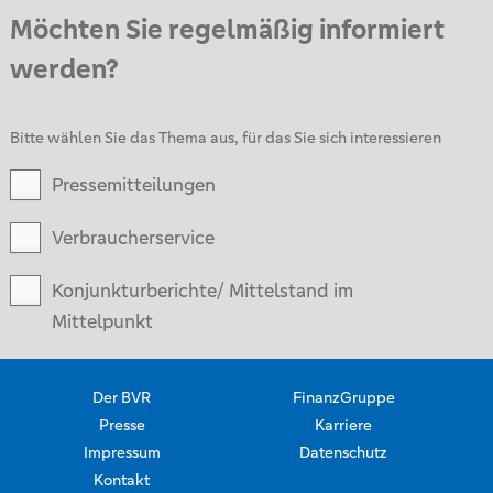
Möchten Sie regelmäßig informiert
werden?
Bitte wählen Sie das Thema aus, für das Sie sich interessieren
Pressemitteilungen
Verbraucherservice
Konjunkturberichte/ Mittelstand im
Mittelpunkt
Der BVR
FinanzGruppe
Presse
Karriere
Impressum
Datenschutz
Kontakt