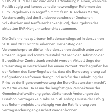
27.05.2010
-
"Der Euro wird eine Hartwährung bleiben, wenn die
Politik zügig und konsequent die notwendigen Reformen des
Euro-Regelwerks in Angriff nimmt", fasst Dr. Andreas Martin,
Vorstandsmitglied des Bundesverbandes der Deutschen
Volksbanken und Raiffeisenbanken (BVR), das Ergebnis des
aktuellen BVR-Konjunkturberichts zusammen.
Die Gefahr eines spürbaren Inflationsanstiegs sei in den Jahren
2010 und 2011 nicht zu erkennen. Der Anstieg der
Verbraucherpreise dürfte in beiden Jahren deutlich unter zwei
Prozent liegen und somit Preisstabilität nach der Definition der
Europäischen Zentralbank erreicht werden. Aktuell liege der
Preisanstieg in Deutschland bei einem Prozent. "Wir begrüßen bei
der Reform des Euro-Regelwerks, dass die Bundesregierung auf
tief greifende Reformen drängt und sich für die Einhaltung des
Prinzips der Eigenverantwortung der Euro-Staaten stark macht",
so Martin weiter. Da es um die langfristigen Perspektiven der
Gemeinschaftswährung gehe, dürften auch Änderungen des
Lissabon-Vertrages kein Tabu sein. Allerdings müsse der Erfolg
des Reformprojekts unabhängig von der Ratifizierung von
Vertragsänderungen gesichert werden können.