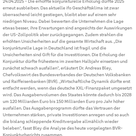
24.04.2025
-
Die erhoffte konjunkturelle Erholung dürfte 2025
erneut ausbleiben. Das aktuelle ifo Geschäftsklima ist zwar
überraschend leicht gestiegen, bleibt aber auf einem sehr
niedrigen Niveau. Dabei bewerten die Unternehmen die Lage
etwas besser, ihre Erwartungen sind angesichts der Auswirkungen
der US-Zollpolitik aber zurückgegangen. Zudem strahlen die
erhöhten Unsicherheiten auf die gesamte Wirtschaft aus. „Die
konjunkturelle Lage in Deutschland ist fragil und die
Unsicherheiten sind Gift für die Investitionen. Die Erholung der
Konjunktur dürfte frühestens im zweiten Halbjahr einsetzen und
zunächst schwach ausfallen“, erläutert Dr. Andreas Bley,
Chefvolkswirt des Bundesverbandes der Deutschen Volksbanken
und Raiffeisenbanken (BVR). „Wirtschaftliche Dynamik dürfte erst
entfacht werden, wenn das deutsche XXL-Finanzpaket umgesetzt
wird. Das Ausgabenvolumen des Staates könnte dadurch bis 2028
um 120 Milliarden Euro bis 150 Milliarden Euro pro Jahr höher
ausfallen. Das Ausgabenprogramm dürfte das Vertrauen der
Unternehmen stärken, private Investitionen anregen und so auch
die bislang schleppende Kreditvergabe allmählich wieder
beleben“, fasst Bley die Analyse des heute vorgelegten BVR-
Konjunkturberichts zusammen.